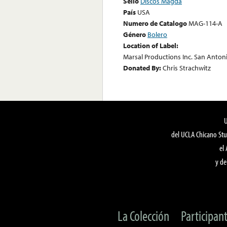
Sello
Discos Magda
País
USA
Numero de Catalogo
MAG-114-A
Género
Bolero
Location of Label:
Marsal Productions Inc. San Antoni
Donated By:
Chris Strachwitz
del UCLA Chicano Stu
el
y de
La Colección
Participan