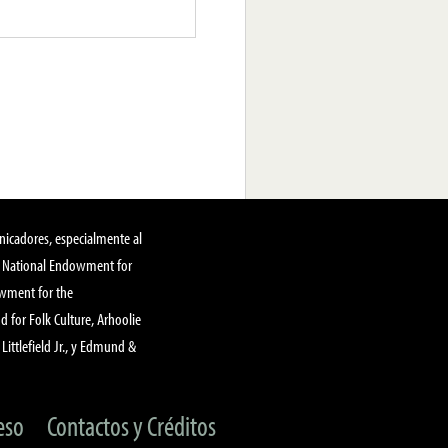
nicadores, especialmente al
, National Endowment for
owment for the
 for Folk Culture, Arhoolie
Littlefield Jr., y Edmund &
eso
Contactos y Créditos