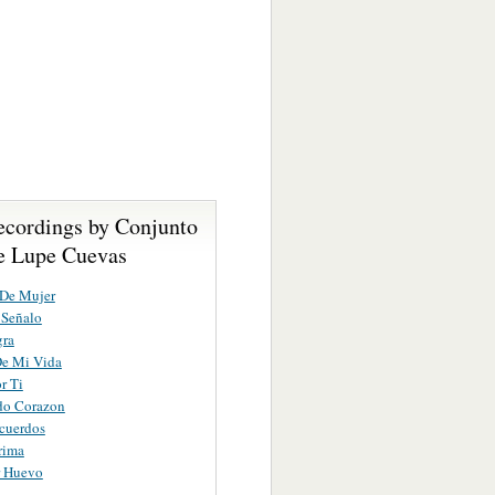
ecordings by Conjunto
e Lupe Cuevas
 De Mujer
 Señalo
gra
De Mi Vida
r Ti
do Corazon
cuerdos
rima
r Huevo