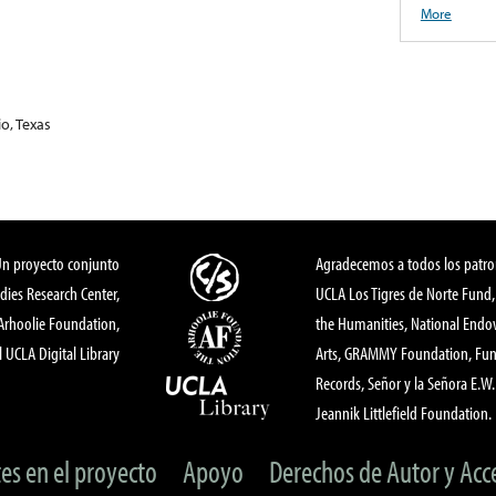
More
o, Texas
Un proyecto conjunto
Agradecemos a todos los patro
dies Research Center,
UCLA Los Tigres de Norte Fund
 Arhoolie Foundation,
the Humanities, National End
l UCLA Digital Library
Arts, GRAMMY Foundation, Fund
Records, Señor y la Señora E.W. 
Jeannik Littlefield Foundation.
tes en el proyecto
Apoyo
Derechos de Autor y Acc