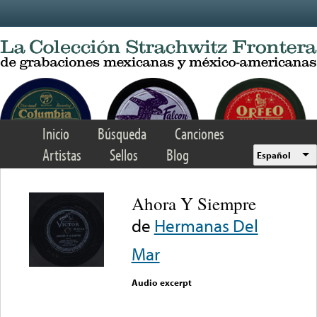
Skip to main content
Inicio
Búsqueda
Canciones
Artistas
Sellos
Blog
Español
Ahora Y Siempre
de
Hermanas Del
Mar
Audio excerpt
Error loading media: File
could not be played