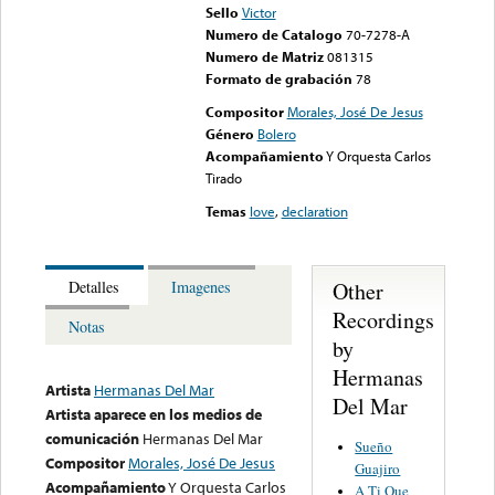
Sello
Victor
Numero de Catalogo
70-7278-A
Numero de Matriz
081315
Formato de grabación
78
Compositor
Morales, José De Jesus
Género
Bolero
Acompañamiento
Y Orquesta Carlos
Tirado
Temas
love
,
declaration
Other
Detalles
Imagenes
Recordings
Notas
by
Hermanas
Artista
Hermanas Del Mar
Del Mar
Artista aparece en los medios de
comunicación
Hermanas Del Mar
Sueño
Compositor
Morales, José De Jesus
Guajiro
Acompañamiento
Y Orquesta Carlos
A Ti Que