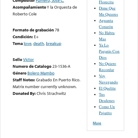
Compositor
Fumero, José C.
Florecita
Acompañamiento
Y la Orquesta de
Dime Que
Roberto Cole
Me Quieres
Aguanta
Corazón
Formato de grabación
78
No Habra
Condición:
E+
Mas
Tema
love
,
death
,
breakup
Ya Lo
Pagarás Con
Dios
Sello
Victor
No Quiero
Numero de Catalogo
23-1536-A
Recordar
Género
Bolero Mambo
Voy
Staff Notes:
Grabado En Puerto Rico.
Navegando
Matrix number currently unknown.
El Quelite
Donated By:
Chris Strachwitz
Tus
Desdenes
Como Un
Pajarito
More