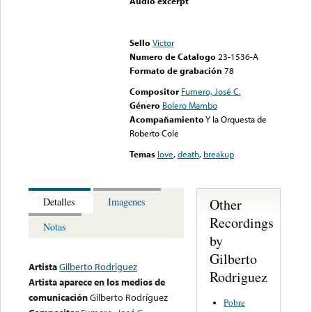
Audio excerpt
Error loading media: File
could not be played
Sello
Victor
Numero de Catalogo
23-1536-A
Formato de grabación
78
Compositor
Fumero, José C.
Género
Bolero Mambo
Acompañamiento
Y la Orquesta de
Roberto Cole
Temas
love
,
death
,
breakup
Other
Detalles
Imagenes
Recordings
Notas
by
Gilberto
Artista
Gilberto Rodriguez
Rodriguez
Artista aparece en los medios de
comunicación
Gilberto Rodríguez
Pobre