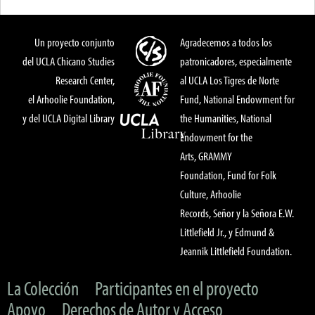
Un proyecto conjunto
Agradecemos a todos los
del UCLA Chicano Studies
patronicadores, especialmente
Research Center,
al UCLA Los Tigres de Norte
el Arhoolie Foundation,
Fund, National Endowment for
y del UCLA Digital Library
the Humanities, National
Endowment for the
Arts, GRAMMY
Foundation, Fund for Folk
Culture, Arhoolie
Records, Señor y la Señora E.W.
Littlefield Jr., y Edmund &
Jeannik Littlefield Foundation.
La Colección
Participantes en el proyecto
Apoyo
Derechos de Autor y Acceso