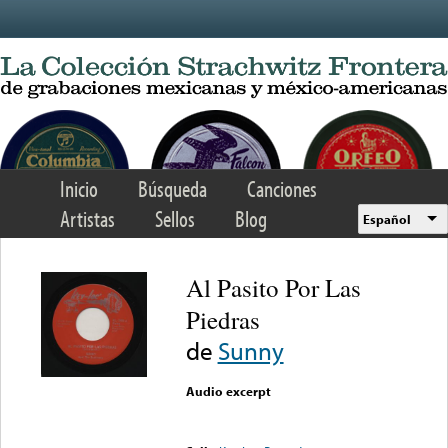
Skip to main content
Inicio
Búsqueda
Canciones
Artistas
Sellos
Blog
Español
Al Pasito Por Las
Piedras
de
Sunny
Audio excerpt
Error loading media: File
could not be played