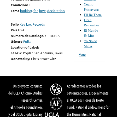
Cuatro
Condición:
E
Primaveras
Tema
looking
,
for
,
love
,
declaration
I’ll Be There
I Can
Sello
Key Loc Records
Remember
País
USA
El Mundo
Es Mio
Numero de Catalogo
KL-1008-A
Yo No Sé
Género
Polka
Matar
Location of Label:
1414 W. Poplar San Antonio, Texas
More
Donated By:
Chris Strachwitz
Un proyecto conjunto
Agradecemos a todos los
del UCLA Chicano Studies
patronicadores, especialmente
Research Center,
al UCLA Los Tigres de Norte
el Arhoolie Foundation,
Fund, National Endowment for
y del UCLA Digital Library
the Humanities, National