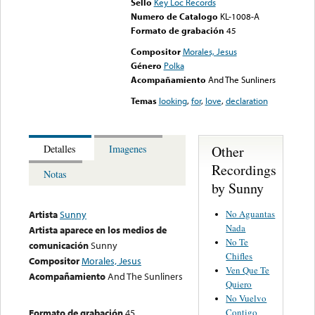
Sello
Key Loc Records
Numero de Catalogo
KL-1008-A
Formato de grabación
45
Compositor
Morales, Jesus
Género
Polka
Acompañamiento
And The Sunliners
Temas
looking
,
for
,
love
,
declaration
Other
Detalles
Imagenes
Recordings
Notas
by Sunny
No Aguantas
Artista
Sunny
Nada
Artista aparece en los medios de
No Te
comunicación
Sunny
Chifles
Compositor
Morales, Jesus
Ven Que Te
Acompañamiento
And The Sunliners
Quiero
No Vuelvo
Contigo
Formato de grabación
45