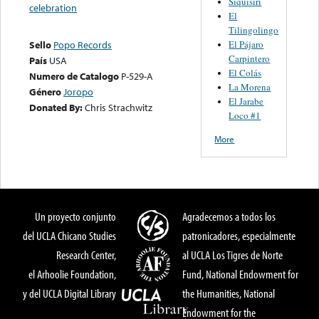
Siquisirí
celebration
El
Tilingolingo
El Pájaro
Sello
Popo Records
Carpintero
País
USA
El Colás
Numero de Catalogo
P-529-A
La Morena
Género
Joropo
El Jarabe
Donated By:
Chris Strachwitz
Loco #1
More
Un proyecto conjunto
Agradecemos a todos los
del UCLA Chicano Studies
patronicadores, especialmente
Research Center,
al UCLA Los Tigres de Norte
el Arhoolie Foundation,
Fund, National Endowment for
y del UCLA Digital Library
the Humanities, National
Endowment for the