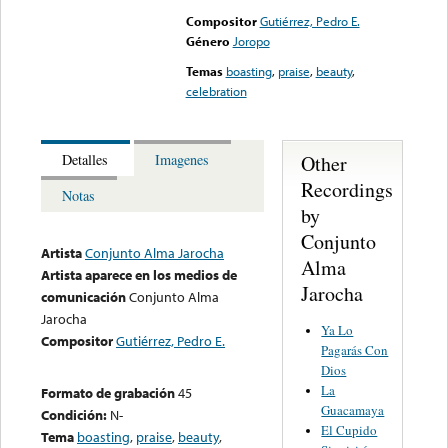
Compositor
Gutiérrez, Pedro E.
Género
Joropo
Temas
boasting
,
praise
,
beauty
,
celebration
Other
Detalles
Imagenes
Recordings
Notas
by
Conjunto
Artista
Conjunto Alma Jarocha
Alma
Artista aparece en los medios de
Jarocha
comunicación
Conjunto Alma
Jarocha
Ya Lo
Compositor
Gutiérrez, Pedro E.
Pagarás Con
Dios
La
Formato de grabación
45
Guacamaya
Condición:
N-
El Cupido
Tema
boasting
,
praise
,
beauty
,