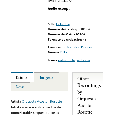
DVD Columbia 53
Audio excerpt
Error loading media: File
could not be played
Sello
Columbia
Numero de Catalogo
2857-X
Numero de Matriz
95906
Formato de grabación
78
Compositor
Gonzalez, Pioquinto
Género
Polka
Temas
instrumental
,
orchestra
Other
Detalles
Imagenes
Recordings
Notas
by
Orquesta
Artista
Orquesta Acosta - Rosette
Acosta -
Artista aparece en los medios de
Rosette
comunicación
Orquesta Acosta -