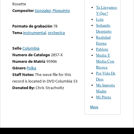
Rosette
Ya Llegamos
Compositor
Gonzalez, Pioquinto
Y Que?
Lola
Soñando
Formato de grabación
78
Despierto
Tema
instrumental
,
orchestra
Realidad
Eterna
Sello
Columbia
Pablote
Numero de Catalogo
2857-X
Media Y
Media Con
Numero de Matriz
95906
Bicoca
Género
Polka
Por Vida De
Staff Notes:
The wave file for this
Dios
record is located in DVD Columbia 53
Me Importa
Donated By:
Chris Strachwitz
Madre
Mi Prieta
More