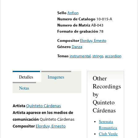
Error loading media: File
could not be played
Sello
Anfion
Numero de Catalogo
10-015-A
Numero de Matriz
AB-043
Formato de grabación
78
Compositor
Elorduy, Ernesto
Género
Danza
Temas
instrumental
,
strings
,
accordion
Other
Detalles
Imagenes
Recordings
Notas
by
Quinteto
Artista
Quinteto Cárdenas
Cárdenas
Artista aparece en los medios de
comunicación
Quinteto Cárdenas
Serenata
Compositor
Elorduy, Ernesto
Romantica
Club Verde