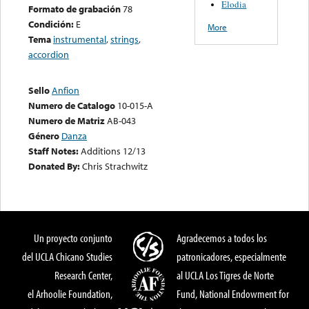
Elodia
Formato de grabación
78
Condición:
E
More
Tema
instrumental
,
strings
,
accordion
Sello
Anfion
Numero de Catalogo
10-015-A
Numero de Matriz
AB-043
Género
Danza
Staff Notes:
Additions 12/13
Donated By:
Chris Strachwitz
Un proyecto conjunto
Agradecemos a todos los
del UCLA Chicano Studies
patronicadores, especialmente
Research Center,
al UCLA Los Tigres de Norte
el Arhoolie Foundation,
Fund, National Endowment for