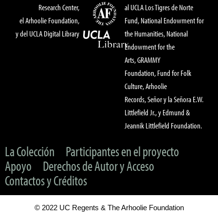
Research Center,
al UCLA Los Tigres de Norte
el Arhoolie Foundation,
Fund, National Endowment for
y del UCLA Digital Library
the Humanities, National
Endowment for the
Arts, GRAMMY
Foundation, Fund for Folk
Culture, Arhoolie
Records, Señor y la Señora E.W.
Littlefield Jr., y Edmund &
Jeannik Littlefield Foundation.
La Colección
Participantes en el proyecto
Apoyo
Derechos de Autor y Acceso
Contactos y Créditos
© 2022 UC Regents & The Arhoolie Foundation