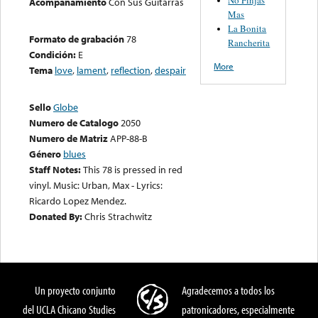
Acompañamiento
Con Sus Guitarras
Mas
La Bonita
Formato de grabación
78
Rancherita
Condición:
E
More
Tema
love
,
lament
,
reflection
,
despair
Sello
Globe
Numero de Catalogo
2050
Numero de Matriz
APP-88-B
Género
blues
Staff Notes:
This 78 is pressed in red
vinyl. Music: Urban, Max - Lyrics:
Ricardo Lopez Mendez.
Donated By:
Chris Strachwitz
Un proyecto conjunto
Agradecemos a todos los
del UCLA Chicano Studies
patronicadores, especialmente