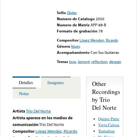
Error loading media: File
could not be played
Sello
Globe
Numero de Catalogo
2050
Numero de Matriz
APP-88-B
Formato de grabación
78
Compositor
López Mendez, Ricardo
Género
blues
Acompañamiento
Con Sus Guitarras
Temas
love
,
lament
,
reflection
,
despair
Other
Detalles
Imagenes
Recordings
Notas
by Trio
Del Norte
Artista
Trio Del Norte
Artista aparece en los medios de
Quinto Patio
comunicación
Trio Del Norte
Vieja Celosa
Tentadora
Compositor
López Mendez, Ricardo
No Finjas