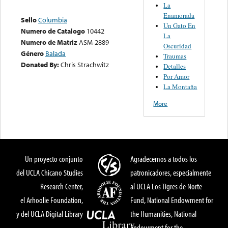
La
Enamorada
Sello
Columbia
Un Gato En
Numero de Catalogo
10442
La
Numero de Matriz
ASM-2889
Oscuridad
Género
Balada
Traumas
Donated By:
Chris Strachwitz
Detalles
Por Amor
La Montaña
More
Un proyecto conjunto
Agradecemos a todos los
del UCLA Chicano Studies
patronicadores, especialmente
Research Center,
al UCLA Los Tigres de Norte
el Arhoolie Foundation,
Fund, National Endowment for
y del UCLA Digital Library
the Humanities, National
Endowment for the