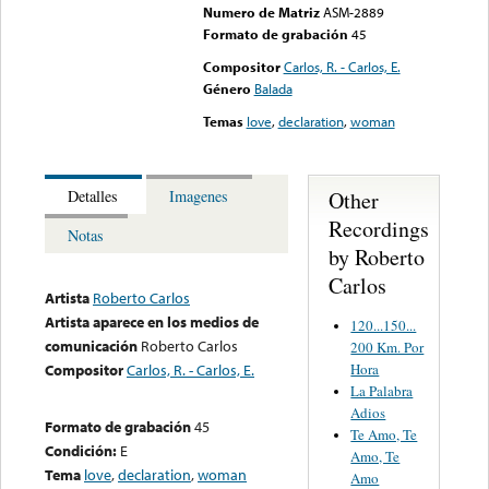
Numero de Matriz
ASM-2889
Formato de grabación
45
Compositor
Carlos, R. - Carlos, E.
Género
Balada
Temas
love
,
declaration
,
woman
Other
Detalles
Imagenes
Recordings
Notas
by Roberto
Carlos
Artista
Roberto Carlos
Artista aparece en los medios de
120...150...
comunicación
Roberto Carlos
200 Km. Por
Hora
Compositor
Carlos, R. - Carlos, E.
La Palabra
Adios
Formato de grabación
45
Te Amo, Te
Condición:
E
Amo, Te
Tema
love
,
declaration
,
woman
Amo