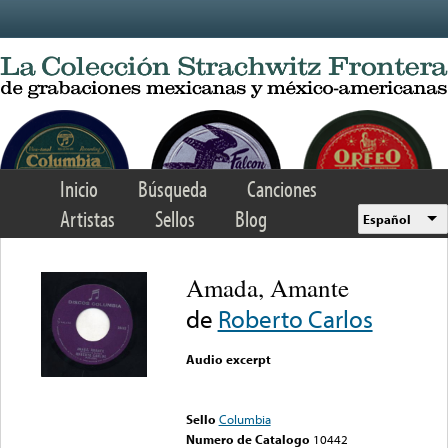
Skip to main content
Inicio
Búsqueda
Canciones
Artistas
Sellos
Blog
Español
Amada, Amante
de
Roberto Carlos
Audio excerpt
Error loading media: File
could not be played
Sello
Columbia
Numero de Catalogo
10442