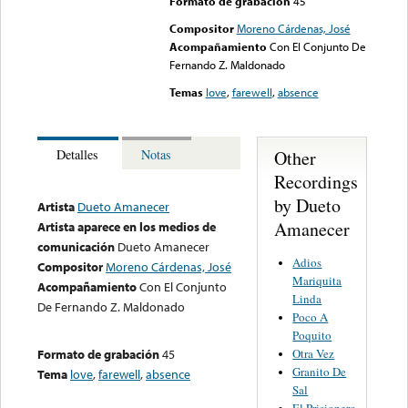
Formato de grabación
45
Compositor
Moreno Cárdenas, José
Acompañamiento
Con El Conjunto De
Fernando Z. Maldonado
Temas
love
,
farewell
,
absence
Other
Detalles
Notas
Recordings
by Dueto
Artista
Dueto Amanecer
Amanecer
Artista aparece en los medios de
comunicación
Dueto Amanecer
Adios
Compositor
Moreno Cárdenas, José
Mariquita
Acompañamiento
Con El Conjunto
Linda
De Fernando Z. Maldonado
Poco A
Poquito
Otra Vez
Formato de grabación
45
Granito De
Tema
love
,
farewell
,
absence
Sal
El Prisionero