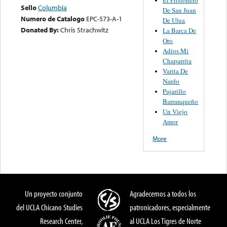
Sello
Columbia
De San Juan
Numero de Catalogo
EPC-573-A-1
De Ulua
Donated By:
Chris Strachwitz
La Barca De
Oro
Adios Mi
Chaparrita
Varita De
Nardo
Pajarillo
Barranqueño
Un Viejo
Amor
More
Un proyecto conjunto
Agradecemos a todos los
del UCLA Chicano Studies
patronicadores, especialmente
Research Center,
al UCLA Los Tigres de Norte