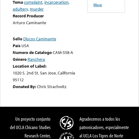
Tema
complaint
,
incarceration
,
More
adultery
,
murder
Record Producer
Arturo Caminante
Sello
Discos Caminante
País
USA
Numero de Catalogo
CAM-558-A
Género
Ranchera
Location of Label:
1020 S. 2nd St. San Jose, California
95112
Donated By:
Chris Strachwitz
Un proyecto conjunto
Agradecemos a todos los
del UCLA Chicano Studies
patronicadores, especialmente
Research Center,
al UCLA Los Tigres de Norte