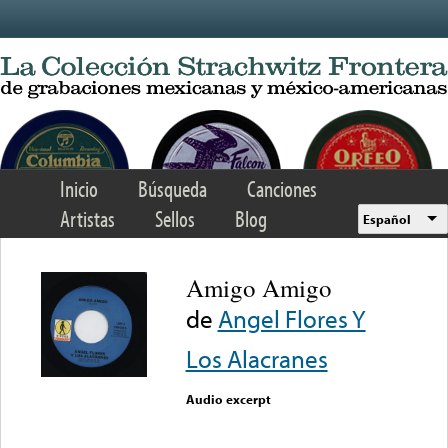
Skip to main content
Inicio
Búsqueda
Canciones
Artistas
Sellos
Blog
Español
Amigo Amigo
de
Angel Flores Y
Los Alacranes
Audio excerpt
Error loading media: File
could not be played