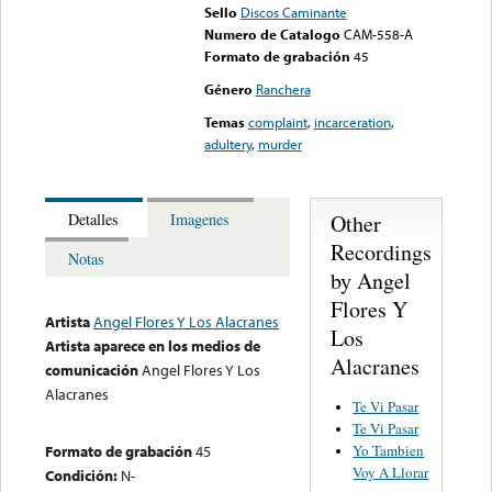
Sello
Discos Caminante
Numero de Catalogo
CAM-558-A
Formato de grabación
45
Género
Ranchera
Temas
complaint
,
incarceration
,
adultery
,
murder
Other
Detalles
Imagenes
Recordings
Notas
by Angel
Flores Y
Artista
Angel Flores Y Los Alacranes
Los
Artista aparece en los medios de
Alacranes
comunicación
Angel Flores Y Los
Alacranes
Te Vi Pasar
Te Vi Pasar
Yo Tambien
Formato de grabación
45
Voy A Llorar
Condición:
N-