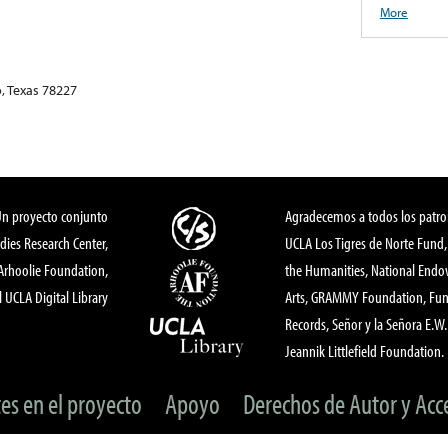
More
, Texas 78227
Un proyecto conjunto
Agradecemos a todos los patro
dies Research Center,
UCLA Los Tigres de Norte Fund
 Arhoolie Foundation,
the Humanities, National End
l UCLA Digital Library
Arts, GRAMMY Foundation, Fund
Records, Señor y la Señora E.W. 
Jeannik Littlefield Foundation.
tes en el proyecto
Apoyo
Derechos de Autor y Acc