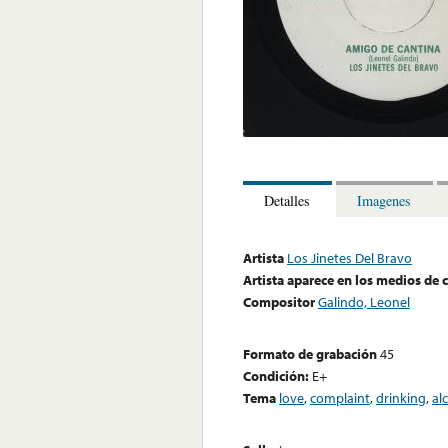
Detalles
Imagenes
Artista
Los Jinetes Del Bravo
Artista aparece en los medios de
Compositor
Galindo, Leonel
Formato de grabación
45
Condición:
E+
Tema
love
,
complaint
,
drinking
,
al