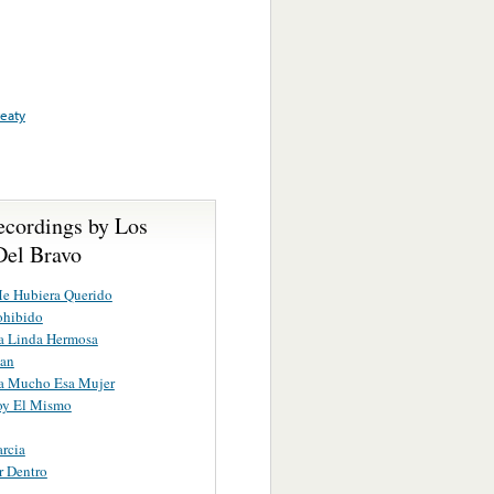
reaty
ecordings by Los
Del Bravo
Me Hubiera Querido
ohibido
a Linda Hermosa
man
a Mucho Esa Mujer
oy El Mismo
rcia
r Dentro