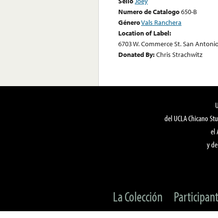
Sello
Joey
Numero de Catalogo
650-B
Género
Vals Ranchera
Location of Label:
6703 W. Commerce St. San Antonio
Donated By:
Chris Strachwitz
del UCLA Chicano Stu
el
y de
La Colección
Participan