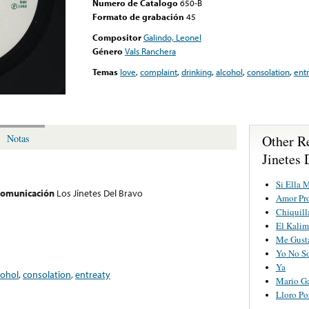
Numero de Catalogo
650-B
Formato de grabación
45
Compositor
Galindo, Leonel
Género
Vals Ranchera
Temas
love
,
complaint
,
drinking
,
alcohol
,
consolation
,
ent
Other R
Notas
Jinetes 
Si Ella 
 comunicación
Los Jinetes Del Bravo
Amor Pr
Chiquill
El Kali
Me Gust
Yo No S
Ya
cohol
,
consolation
,
entreaty
Mario Ga
Lloro Po