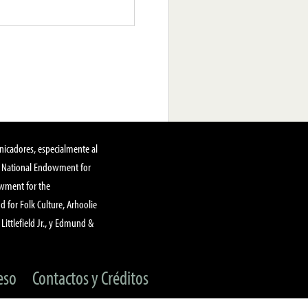
nicadores, especialmente al
, National Endowment for
owment for the
 for Folk Culture, Arhoolie
Littlefield Jr., y Edmund &
eso
Contactos y Créditos