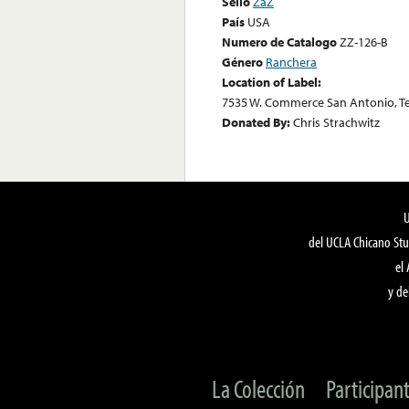
Sello
ZaZ
País
USA
Numero de Catalogo
ZZ-126-B
Género
Ranchera
Location of Label:
7535 W. Commerce San Antonio, T
Donated By:
Chris Strachwitz
del UCLA Chicano Stu
el
y de
La Colección
Participan