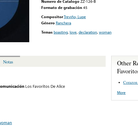
Numero de Catalogo
ZZ-126-B
Formato de grabación
45
Compositor
Treviño, Lupe
Género
Ranchera
Temas
boasting
,
love
,
declaration
,
woman
Other R
Notas
Favorito
Corazon
 comunicación
Los Favoritos De Alice
More
woman