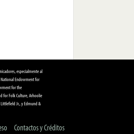
nicadores, especialmente al
, National Endowment for
owment for the
 for Folk Culture, Arhoolie
Littlefield Jr., y Edmund &
eso
Contactos y Créditos