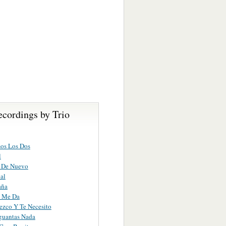
ecordings by Trio
os Los Dos
l
 De Nuevo
al
aña
 Me Da
ezco Y Te Necesito
guantas Nada