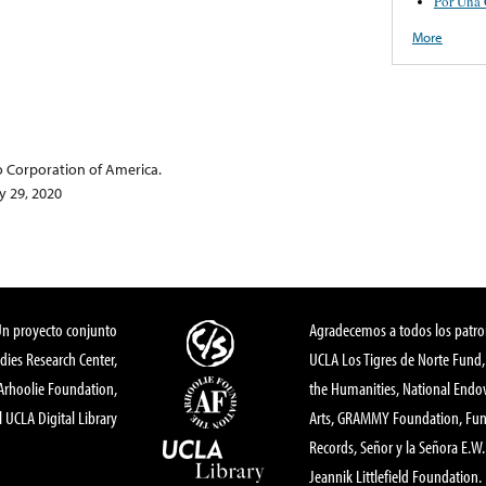
Por Una 
More
o Corporation of America.
 29, 2020
Un proyecto conjunto
Agradecemos a todos los patro
dies Research Center,
UCLA Los Tigres de Norte Fund
 Arhoolie Foundation,
the Humanities, National End
l UCLA Digital Library
Arts, GRAMMY Foundation, Fund
Records, Señor y la Señora E.W. 
Jeannik Littlefield Foundation.