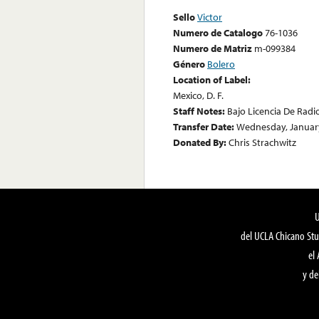
Sello
Victor
Numero de Catalogo
76-1036
Numero de Matriz
m-099384
Género
Bolero
Location of Label:
Mexico, D. F.
Staff Notes:
Bajo Licencia De Radi
Transfer Date:
Wednesday, January
Donated By:
Chris Strachwitz
del UCLA Chicano Stu
el
y de