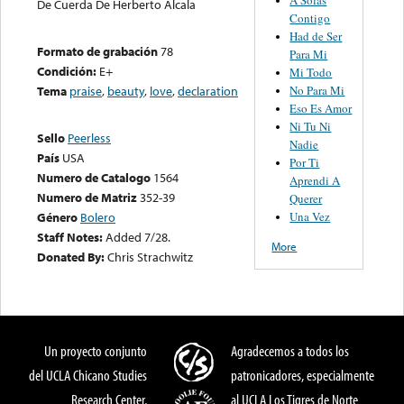
De Cuerda De Herberto Alcala
Contigo
Had de Ser
Formato de grabación
78
Para Mi
Condición:
E+
Mi Todo
No Para Mi
Tema
praise
,
beauty
,
love
,
declaration
Eso Es Amor
Ni Tu Ni
Sello
Peerless
Nadie
País
USA
Por Ti
Numero de Catalogo
1564
Aprendi A
Numero de Matriz
352-39
Querer
Una Vez
Género
Bolero
Staff Notes:
Added 7/28.
More
Donated By:
Chris Strachwitz
Un proyecto conjunto
Agradecemos a todos los
del UCLA Chicano Studies
patronicadores, especialmente
Research Center,
al UCLA Los Tigres de Norte