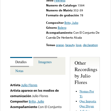
Sello
Peerless
Numero de Catalogo
1564
Numero de Matriz
352-39
Formato de grabación
78
Compositor
Brito, Julio
Género
Bolero
Acompañamiento
Con El Conjunto De
Cuerda De Herberto Alcala
Temas
praise
,
beauty
,
love
,
declaration
Other
Detalles
Imagenes
Recordings
Notas
by Julio
Flores
Artista
Julio Flores
Artista aparece en los medios de
Nomas Por
comunicación
Julio Flores
Ti
Que Importa
Compositor
Brito, Julio
Que Digan
Acompañamiento
Con El Conjunto
A Solas