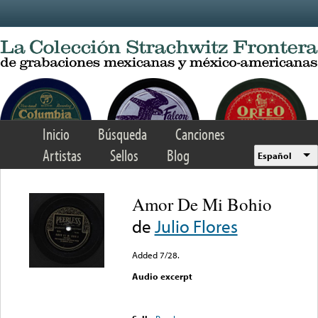
Skip to main content
Inicio
Búsqueda
Canciones
Artistas
Sellos
Blog
Español
Amor De Mi Bohio
de
Julio Flores
Added 7/28.
Audio excerpt
Error loading media: File
could not be played