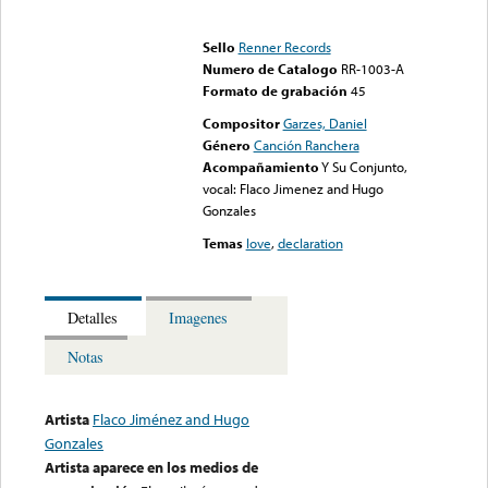
Error loading media: File
could not be played
Sello
Renner Records
Numero de Catalogo
RR-1003-A
Formato de grabación
45
Compositor
Garzes, Daniel
Género
Canción Ranchera
Acompañamiento
Y Su Conjunto,
vocal: Flaco Jimenez and Hugo
Gonzales
Temas
love
,
declaration
Detalles
Imagenes
Notas
Artista
Flaco Jiménez and Hugo
Gonzales
Artista aparece en los medios de