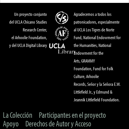
Un proyecto conjunto
Agradecemos a todos los
del UCLA Chicano Studies
patronicadores, especialmente
Research Center,
al UCLA Los Tigres de Norte
el Arhoolie Foundation,
Fund, National Endowment for
y del UCLA Digital Library
the Humanities, National
Endowment for the
Arts, GRAMMY
Foundation, Fund for Folk
Culture, Arhoolie
Records, Señor y la Señora E.W.
Littlefield Jr., y Edmund &
Jeannik Littlefield Foundation.
La Colección
Participantes en el proyecto
Apoyo
Derechos de Autor y Acceso