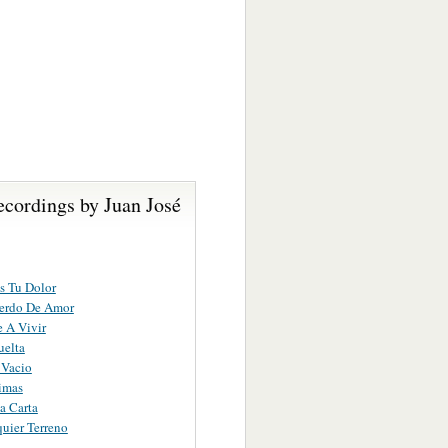
ecordings by Juan José
s Tu Dolor
erdo De Amor
 A Vivir
uelta
 Vacio
imas
a Carta
uier Terreno