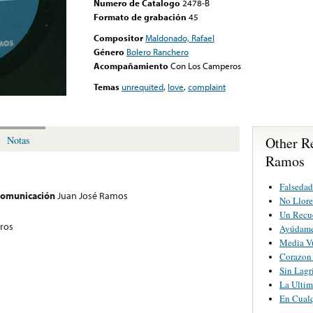
Numero de Catalogo
2478-B
Formato de grabación
45
Compositor
Maldonado, Rafael
Género
Bolero Ranchero
Acompañamiento
Con Los Camperos
Temas
unrequited
,
love
,
complaint
Other R
Notas
Ramos
Falsedad
 comunicación
Juan José Ramos
No Llore
Un Recu
ros
Ayúdame
Media V
Corazon
Sin Lagr
La Ultim
En Cualq