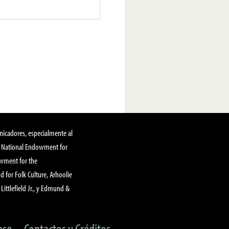
nicadores, especialmente al
, National Endowment for
owment for the
 for Folk Culture, Arhoolie
Littlefield Jr., y Edmund &
eso
Contactos y Créditos