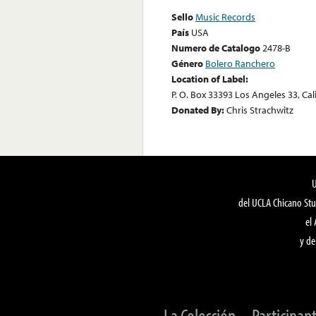
Sello
Music Records
País
USA
Numero de Catalogo
2478-B
Género
Bolero Ranchero
Location of Label:
P. O. Box 33393 Los Angeles 33, Cali
Donated By:
Chris Strachwitz
del UCLA Chicano Stu
el
y de
La Colección
Participan