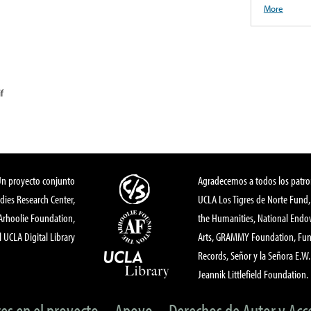
More
f
Un proyecto conjunto
Agradecemos a todos los patro
dies Research Center,
UCLA Los Tigres de Norte Fund
 Arhoolie Foundation,
the Humanities, National End
l UCLA Digital Library
Arts, GRAMMY Foundation, Fund
Records, Señor y la Señora E.W. 
Jeannik Littlefield Foundation.
tes en el proyecto
Apoyo
Derechos de Autor y Acc