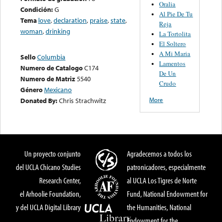
Oralia
Condición:
G
Al Pie De Tu
Tema
love
,
declaration
,
praise
,
state
,
Reja
woman
,
drinking
La Tortolita
El Soltero
A Mi Maria
Sello
Columbia
Lamentos
Numero de Catalogo
C174
De Un
Numero de Matriz
5540
Crudo
Género
Mexicano
More
Donated By:
Chris Strachwitz
Un proyecto conjunto
Agradecemos a todos los
del UCLA Chicano Studies
patronicadores, especialmente
Research Center,
al UCLA Los Tigres de Norte
el Arhoolie Foundation,
Fund, National Endowment for
y del UCLA Digital Library
the Humanities, National
Endowment for the