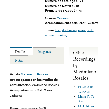
Numero de Catalogo
C174
Numero de Matriz
5540
Formato de grabación
78
Género
Mexicano
Acompañamiento
Solo Tenor - Guitarra
Temas
love
,
declaration
,
praise
,
state
,
woman
,
drinking
Other
Detalles
Imagenes
Recordings
Notas
by
Maximiano
Artista
Maximiano Rosales
Rosales
Artista aparece en los medios de
comunicación
Maximiano Rosales
El Cielo De
Acompañamiento
Solo Tenor -
Tus Ojos
Guitarra
Maria Yo Te
Amo
El Huérfano
Formato de grabación
78