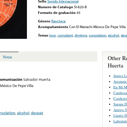
Sello
Sonido Internacional
Numero de Catalogo
SI-820-B
Formato de grabación
45
Género
Ranchera
Acompañamiento
Con El Mariachi México De Pepe Villa
Temas
love
,
complaint
,
drinking
,
consolation
,
alcohol
,
des
Other R
Notas
Huerta
Juntos L
 comunicación
Salvador Huerta
Asomate
 México De Pepe Villa
En Mi Me
Cariñosa
Confesi
Sarape D
Amigo V
nsolation
,
alcohol
,
despair
Llanto D
Laberint