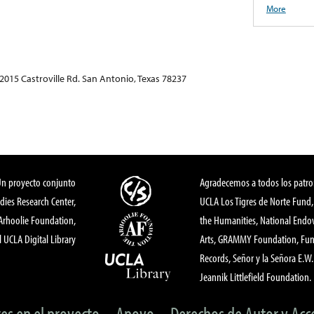
More
2015 Castroville Rd. San Antonio, Texas 78237
Un proyecto conjunto
Agradecemos a todos los patro
dies Research Center,
UCLA Los Tigres de Norte Fund
 Arhoolie Foundation,
the Humanities, National End
l UCLA Digital Library
Arts, GRAMMY Foundation, Fund
Records, Señor y la Señora E.W. 
Jeannik Littlefield Foundation.
tes en el proyecto
Apoyo
Derechos de Autor y Acc