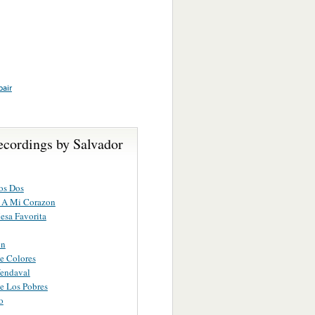
pair
ecordings by Salvador
os Dos
 A Mi Corazon
sa Favorita
on
e Colores
endaval
e Los Pobres
o