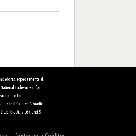
nicadores, especialmente al
, National Endowment for
owment for the
 for Folk Culture, Arhoolie
Littlefield Jr., y Edmund &
eso
Contactos y Créditos