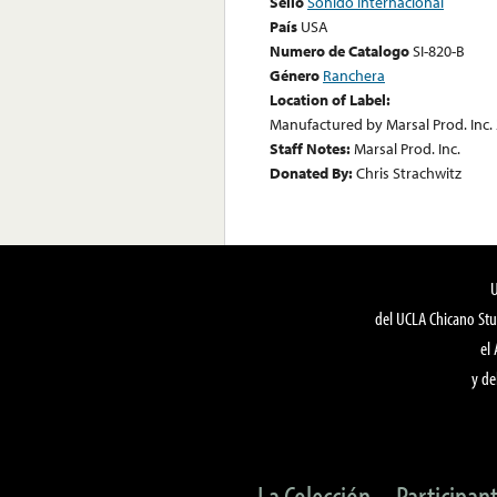
Sello
Sonido Internacional
País
USA
Numero de Catalogo
SI-820-B
Género
Ranchera
Location of Label:
Manufactured by Marsal Prod. Inc. 
Staff Notes:
Marsal Prod. Inc.
Donated By:
Chris Strachwitz
del UCLA Chicano Stu
el
y de
La Colección
Participan