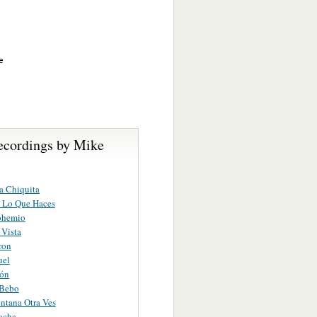
e
ecordings by Mike
a Chiquita
 Lo Que Haces
ohemio
 Vista
ron
uel
ión
Bebo
ntana Otra Ves
ocha