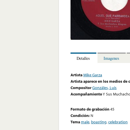
Detalles
Imagenes
Artista
Mike Garza
Artista aparece en los medios de
Compositor
Gonzáles, Luis
Acompañamiento
Y Sus Muchacho
Formato de grabación
45
Condición:
N
Tema
male
,
boasting
,
celebration