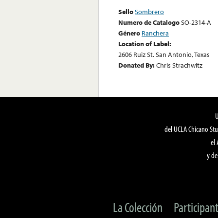
Sello
Sombrero
Numero de Catalogo
SO-2314-A
Género
Ranchera
Location of Label:
2606 Ruiz St. San Antonio, Texas
Donated By:
Chris Strachwitz
del UCLA Chicano Stu
el
y de
La Colección
Participan