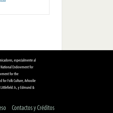
nicadores, especialmente al
, National Endowment for
owment for the
 for Folk Culture, Arhoolie
Littlefield Jr., y Edmund &
eso
Contactos y Créditos