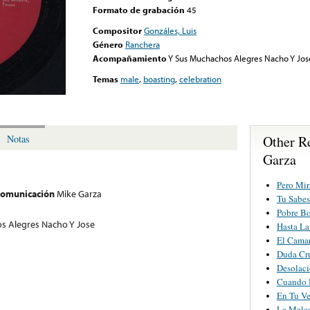
Formato de grabación
45
Compositor
Gonzáles, Luis
Género
Ranchera
Acompañamiento
Y Sus Muchachos Alegres Nacho Y Jos
Temas
male
,
boasting
,
celebration
Other R
Notas
Garza
Pero Mir
 comunicación
Mike Garza
Tu Sabes
Pobre B
s Alegres Nacho Y Jose
Hasta La
El Cama
Duda Cr
Desolac
Cuando 
En Tu Ve
La Melc