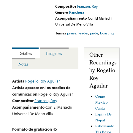
Compositor
Franzen, Roy
Género
Ranchera
Acompañamiento
Con El Mariachi
Universal De Meno Villa
Temas
praise
,
leader
,
pride
,
boasting
Other
Detalles
Imagenes
Recordings
Notas
by Rogelio
Roy
Artista
Rogelio Roy Aguilar
Aguilar
Artista aparece en los medios de
comunicación
Rogelio Roy Aguilar
Como
Compositor
Franzen, Roy
Mexico
Acompañamiento
Con El Mariachi
Canta
Universal De Meno Villa
Espina De
Nopal
Saboreando
Formato de grabación
45
Tus Besos