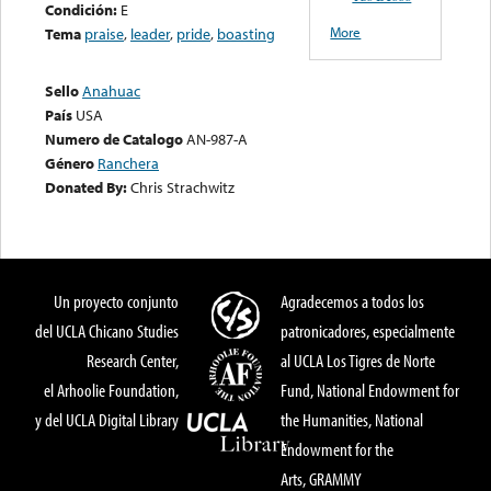
Condición:
E
More
Tema
praise
,
leader
,
pride
,
boasting
Sello
Anahuac
País
USA
Numero de Catalogo
AN-987-A
Género
Ranchera
Donated By:
Chris Strachwitz
Un proyecto conjunto
Agradecemos a todos los
del UCLA Chicano Studies
patronicadores, especialmente
Research Center,
al UCLA Los Tigres de Norte
el Arhoolie Foundation,
Fund, National Endowment for
y del UCLA Digital Library
the Humanities, National
Endowment for the
Arts, GRAMMY