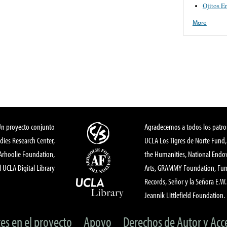
Ojitos E
More
Un proyecto conjunto
Agradecemos a todos los patro
dies Research Center,
UCLA Los Tigres de Norte Fund
 Arhoolie Foundation,
the Humanities, National End
l UCLA Digital Library
Arts, GRAMMY Foundation, Fund
Records, Señor y la Señora E.W. 
Jeannik Littlefield Foundation.
tes en el proyecto
Apoyo
Derechos de Autor y Acc