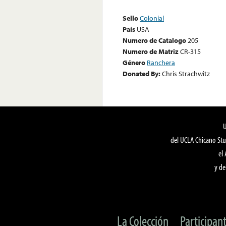
Sello
Colonial
País
USA
Numero de Catalogo
205
Numero de Matriz
CR-315
Género
Ranchera
Donated By:
Chris Strachwitz
del UCLA Chicano Stu
el
y de
La Colección
Participan