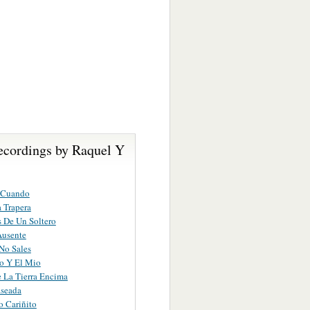
ecordings by Raquel Y
 Cuando
 Trapera
 De Un Soltero
Ausente
No Sales
o Y El Mio
 La Tierra Encima
aseada
 Cariñito