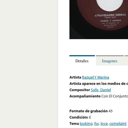
Detalles
Imagenes
Artista
Raquel Y Marina
Artista aparece en los medios de
Compositor
Solis, Daniel
Acompañamiento
Con El Conjunt
Formato de grabación
45
Condición:
E
Tema
looking
,
for
,
love
,
complaint