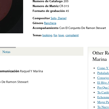
Numero de Catalogo
205
Numero de Matriz
CR-315
Formato de grabación
45
Compositor
Solis, Daniel
Género
Ranchera
Acompañamiento
Con El Conjunto De Ramon Stewart
Temas
looking
,
for
,
love
,
complaint
Other R
Notas
Marina
Como Y
 comunicación
Raquel Y Marina
Puñalada
Consejos
o De Ramon Stewart
El Hijo 
Por Que 
Tu Cariñ
Echenme
Mujer P
Tu Nuevo