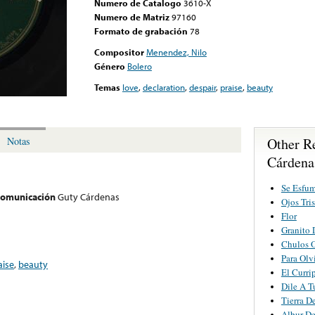
Numero de Catalogo
3610-X
Numero de Matriz
97160
Formato de grabación
78
Compositor
Menendez, Nilo
Género
Bolero
Temas
love
,
declaration
,
despair
,
praise
,
beauty
Other R
Notas
Cárdena
Se Esfu
 comunicación
Guty Cárdenas
Ojos Tris
Flor
Granito 
Chulos 
Para Olv
aise
,
beauty
El Curri
Dile A T
Tierra D
Albur D