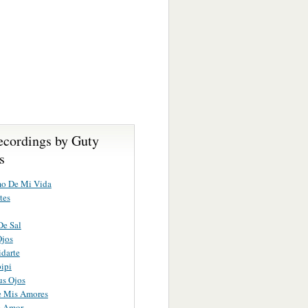
ecordings by Guty
s
mo De Mi Vida
tes
De Sal
Ojos
idarte
pipi
us Ojos
e Mis Amores
e Amor