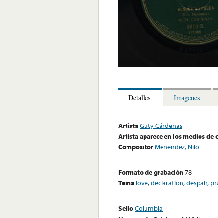
Detalles
Imagenes
Artista
Guty Cárdenas
Artista aparece en los medios de
Compositor
Menendez, Nilo
Formato de grabación
78
Tema
love
,
declaration
,
despair
,
pr
Sello
Columbia