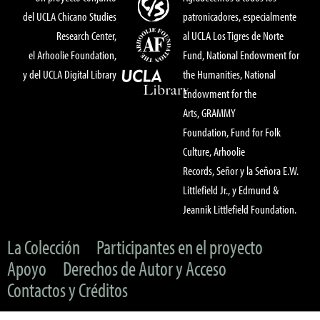
del UCLA Chicano Studies
patronicadores, especialmente
Research Center,
al UCLA Los Tigres de Norte
el Arhoolie Foundation,
Fund, National Endowment for
y del UCLA Digital Library
the Humanities, National
Endowment for the
Arts, GRAMMY
Foundation, Fund for Folk
Culture, Arhoolie
Records, Señor y la Señora E.W.
Littlefield Jr., y Edmund &
Jeannik Littlefield Foundation.
La Colección
Participantes en el proyecto
Apoyo
Derechos de Autor y Acceso
Contactos y Créditos