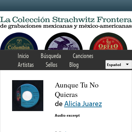
Skip to main content
Inicio
Búsqueda
Canciones
Artistas
Sellos
Blog
Español
Aunque Tu No
Quieras
de
Alicia Juarez
Audio excerpt
Error loading media: File
could not be played