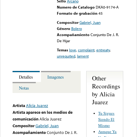
Sello
Arcano
Numero de Catalogo
DKA0-9174-A
Formato de grabación
45
Compositor
Gabriel, Juan
Género
Bolero
Acompañamiento
Conjunto De J. R.
De Hijar
Temas
love
,
complaint
,
entreaty
,
unrequited
,
lament
Other
Detalles
Imagenes
Recordings
Notas
by Alicia
Juarez
Artista
Alicia Juarez
Artista aparece en los medios de
Tu Sigues
comunicación
Alicia Juarez
Siendo El
Mismo
Compositor
Gabriel, Juan
Aunque Ya
Acompañamiento
Conjunto De J. R.