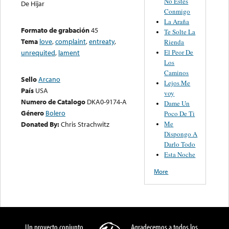
No Estes
De Hijar
Conmigo
La Araña
Formato de grabación
45
Te Solte La
Tema
love
,
complaint
,
entreaty
,
Rienda
El Peor De
unrequited
,
lament
Los
Caminos
Sello
Arcano
Lejos Me
País
USA
voy
Numero de Catalogo
DKA0-9174-A
Dame Un
Género
Bolero
Poco De Ti
Me
Donated By:
Chris Strachwitz
Dispongo A
Darlo Todo
Esta Noche
More
Un proyecto conjunto
Agradecemos a todos los