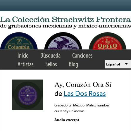
Skip to main content
Inicio
Búsqueda
Canciones
Artistas
Sellos
Blog
Español
Ay, Corazón Ora Sí
de
Las Dos Rosas
Grabado En México. Matrix number
currently unknown.
Audio excerpt
Error loading media: File
could not be played