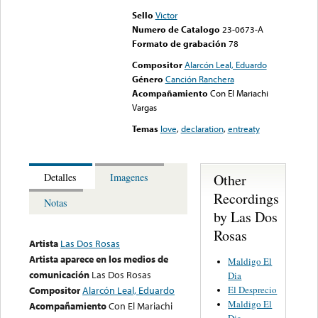
Sello
Victor
Numero de Catalogo
23-0673-A
Formato de grabación
78
Compositor
Alarcón Leal, Eduardo
Género
Canción Ranchera
Acompañamiento
Con El Mariachi
Vargas
Temas
love
,
declaration
,
entreaty
Other
Detalles
Imagenes
Recordings
Notas
by Las Dos
Rosas
Artista
Las Dos Rosas
Artista aparece en los medios de
Maldigo El
comunicación
Las Dos Rosas
Dia
El Desprecio
Compositor
Alarcón Leal, Eduardo
Maldigo El
Acompañamiento
Con El Mariachi
Dia