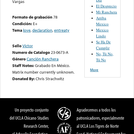
Vargas
El Desprecio
Mi Ranchera
Formato de grabación
78
Arriba
Condición:
E+
Mexico
Mexico
Tema
love
,
declaration
,
entreaty
Lindo
Se Ha De
Sello
Victor
Cumplir
Numero de Catalogo
23-0673-A
No, Tú No,
Género
Canción Ranchera
Tú No
Staff Notes:
Grabado En México.
More
Matrix number currently unknown.
Donated By:
Chris Strachwitz
Un proyecto conjunto
Agradecemos a todos los
del UCLA Chicano Studies
patronicadores, especialmente
Research Center,
al UCLA Los Tigres de Norte
el Arhoolie Foundation,
Fund, National Endowment for