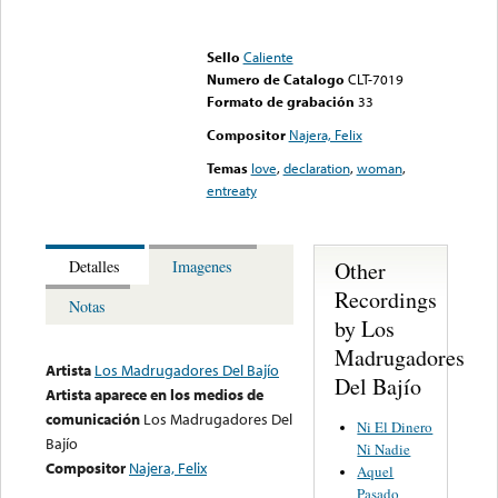
Error loading media: File
could not be played
Sello
Caliente
Numero de Catalogo
CLT-7019
Formato de grabación
33
Compositor
Najera, Felix
Temas
love
,
declaration
,
woman
,
entreaty
Other
Detalles
Imagenes
Recordings
Notas
by Los
Madrugadores
Artista
Los Madrugadores Del Bajío
Del Bajío
Artista aparece en los medios de
comunicación
Los Madrugadores Del
Ni El Dinero
Bajío
Ni Nadie
Compositor
Najera, Felix
Aquel
Pasado