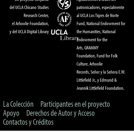
del UCLA Chicano Studies
patronicadores, especialmente
Research Center,
al UCLA Los Tigres de Norte
el Arhoolie Foundation,
Fund, National Endowment for
y del UCLA Digital Library
the Humanities, National
Endowment for the
Arts, GRAMMY
Foundation, Fund for Folk
Culture, Arhoolie
Records, Señor y la Señora E.W.
Littlefield Jr., y Edmund &
Jeannik Littlefield Foundation.
La Colección
Participantes en el proyecto
Apoyo
Derechos de Autor y Acceso
Contactos y Créditos