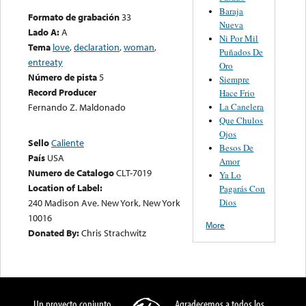
Baraja
Formato de grabación
33
Nueva
Lado A:
A
Ni Por Mil
Tema
love
,
declaration
,
woman
,
Puñados De
entreaty
Oro
Número de pista
5
Siempre
Record Producer
Hace Frio
La Canelera
Fernando Z. Maldonado
Que Chulos
Ojos
Sello
Caliente
Besos De
País
USA
Amor
Numero de Catalogo
CLT-7019
Ya Lo
Location of Label:
Pagarás Con
Dios
240 Madison Ave. New York, New York
10016
More
Donated By:
Chris Strachwitz
Un proyecto conjunto
Agradecemos a todos los