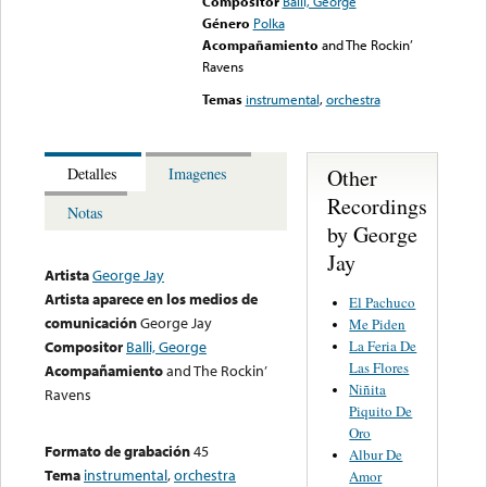
Compositor
Balli, George
Género
Polka
Acompañamiento
and The Rockin’
Ravens
Temas
instrumental
,
orchestra
Other
Detalles
Imagenes
Recordings
Notas
by George
Jay
Artista
George Jay
Artista aparece en los medios de
El Pachuco
comunicación
George Jay
Me Piden
La Feria De
Compositor
Balli, George
Las Flores
Acompañamiento
and The Rockin’
Niñita
Ravens
Piquito De
Oro
Formato de grabación
45
Albur De
Tema
instrumental
,
orchestra
Amor