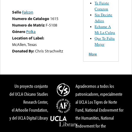
Te Fuiste
Corazon
Sello
Falcon
Sin Decirte
Numero de Catalogo
1615
Adios
Numero de Matriz
F-5108
Echame A
Género
Polka
Mi La Culpa
Location of Label:
Que Te Falta
Mujer
McAllen, Texas
Donated By:
Chris Strachwitz
More
Un proyecto conjunto
Agradecemos a todos los
del UCLA Chicano Studies
patronicadores, especialmente
Research Center,
al UCLA Los Tigres de Norte
el Arhoolie Foundation,
Fund, National Endowment for
y del UCLA Digital Library
the Humanities, National
Endowment for the