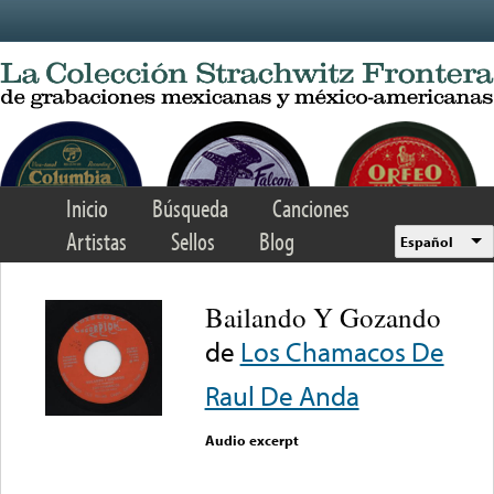
Skip to main content
Inicio
Búsqueda
Canciones
Artistas
Sellos
Blog
Español
Bailando Y Gozando
de
Los Chamacos De
Raul De Anda
Audio excerpt
Error loading media: File
could not be played