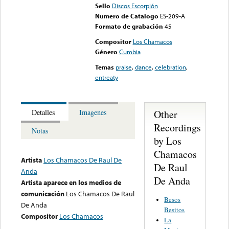
Sello
Discos Escorpión
Numero de Catalogo
ES-209-A
Formato de grabación
45
Compositor
Los Chamacos
Género
Cumbia
Temas
praise
,
dance
,
celebration
,
entreaty
Other
Detalles
Imagenes
Recordings
Notas
by Los
Chamacos
Artista
Los Chamacos De Raul De
De Raul
Anda
De Anda
Artista aparece en los medios de
comunicación
Los Chamacos De Raul
Besos
De Anda
Besitos
Compositor
Los Chamacos
La