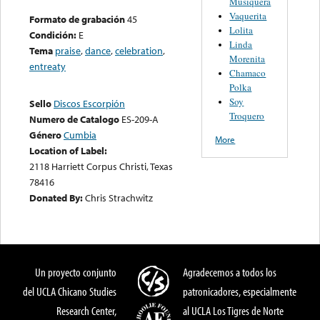
Musiquera
Vaquerita
Formato de grabación
45
Lolita
Condición:
E
Linda
Tema
praise
,
dance
,
celebration
,
Morenita
entreaty
Chamaco
Polka
Soy
Sello
Discos Escorpión
Troquero
Numero de Catalogo
ES-209-A
Género
Cumbia
More
Location of Label:
2118 Harriett Corpus Christi, Texas
78416
Donated By:
Chris Strachwitz
Un proyecto conjunto
Agradecemos a todos los
del UCLA Chicano Studies
patronicadores, especialmente
Research Center,
al UCLA Los Tigres de Norte