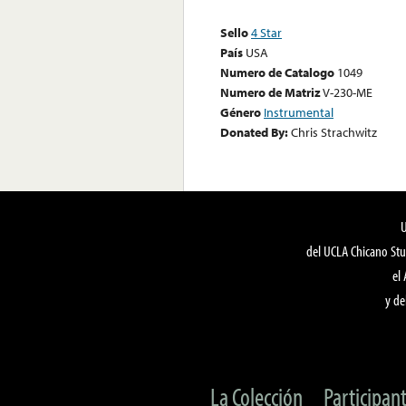
Sello
4 Star
País
USA
Numero de Catalogo
1049
Numero de Matriz
V-230-ME
Género
Instrumental
Donated By:
Chris Strachwitz
del UCLA Chicano Stu
el
y de
La Colección
Participan