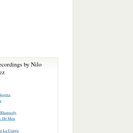
ecordings by Nilo
ez
egrita
e
 Rhapsody
ac Do Meu
ne La Conga