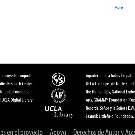
More
Un proyecto conjunto
Agradecemos a todos los patro
dies Research Center,
UCLA Los Tigres de Norte Fund
 Arhoolie Foundation,
the Humanities, National End
l UCLA Digital Library
Arts, GRAMMY Foundation, Fund
Records, Señor y la Señora E.W. 
Jeannik Littlefield Foundation.
tes en el proyecto
Apoyo
Derechos de Autor y Acc