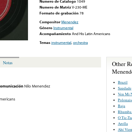
Numero de Catalogo
1049
Numero de Matriz
V-230-ME
Formato de grabación
78
Compositor
Menendez
Género
Instrumental
Acompañamiento
And His Latin Americans
Temas
instrumental
,
orchestra
Other R
Notas
Menend
Brazil
 comunicación
Nilo Menendez
Saudade
Ven Mi N
Americans
Polonais
Baja
Rhumba
O Tic-T
Arolla
Ahí Vie