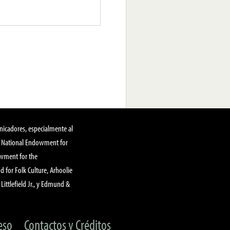
nicadores, especialmente al
, National Endowment for
owment for the
 for Folk Culture, Arhoolie
Littlefield Jr., y Edmund &
eso
Contactos y Créditos