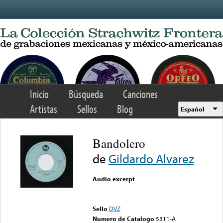
Skip to main content
Inicio
Búsqueda
Canciones
Artistas
Sellos
Blog
Español
Bandolero
de
Gildardo Alvarez
Audio excerpt
Error loading media: File
could not be played
Sello
DVZ
Numero de Catalogo
5311-A