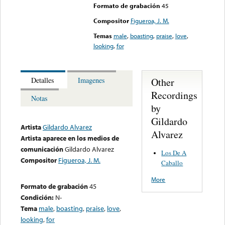
Formato de grabación
45
Compositor
Figueroa, J. M.
Temas
male
,
boasting
,
praise
,
love
,
looking
,
for
Other
Detalles
Imagenes
Recordings
Notas
by
Gildardo
Artista
Gildardo Alvarez
Alvarez
Artista aparece en los medios de
comunicación
Gildardo Alvarez
Los De A
Compositor
Figueroa, J. M.
Caballo
More
Formato de grabación
45
Condición:
N-
Tema
male
,
boasting
,
praise
,
love
,
looking
,
for