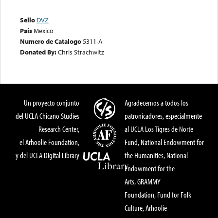
Sello
DVZ
País
Mexico
Numero de Catalogo
5311-A
Donated By:
Chris Strachwitz
Un proyecto conjunto
Agradecemos a todos los
del UCLA Chicano Studies
patronicadores, especialmente
Research Center,
al UCLA Los Tigres de Norte
el Arhoolie Foundation,
Fund, National Endowment for
y del UCLA Digital Library
the Humanities, National
Endowment for the
Arts, GRAMMY
Foundation, Fund for Folk
Culture, Arhoolie