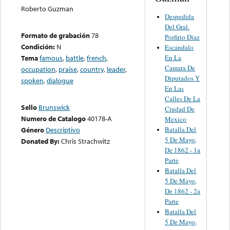
Roberto Guzman
Despedida
Del Gral.
Formato de grabación
78
Porfirio Diaz
Condición:
N
Escandalo
En La
Tema
famous
,
battle
,
french
,
Camara De
occupation
,
praise
,
country
,
leader
,
Diputados Y
spoken
,
dialogue
En Las
Calles De La
Sello
Brunswick
Ciudad De
Numero de Catalogo
40178-A
Mexico
Batalla Del
Género
Descriptivo
5 De Mayo,
Donated By:
Chris Strachwitz
De 1862 - 1a
Parte
Batalla Del
5 De Mayo,
De 1862 - 2a
Parte
Batalla Del
5 De Mayo,