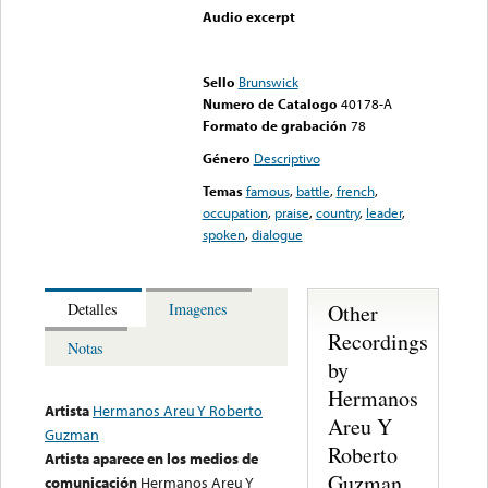
Audio excerpt
Error loading media: File
could not be played
Sello
Brunswick
Numero de Catalogo
40178-A
Formato de grabación
78
Género
Descriptivo
Temas
famous
,
battle
,
french
,
occupation
,
praise
,
country
,
leader
,
spoken
,
dialogue
Other
Detalles
Imagenes
Recordings
Notas
by
Hermanos
Artista
Hermanos Areu Y Roberto
Areu Y
Guzman
Roberto
Artista aparece en los medios de
Guzman
comunicación
Hermanos Areu Y