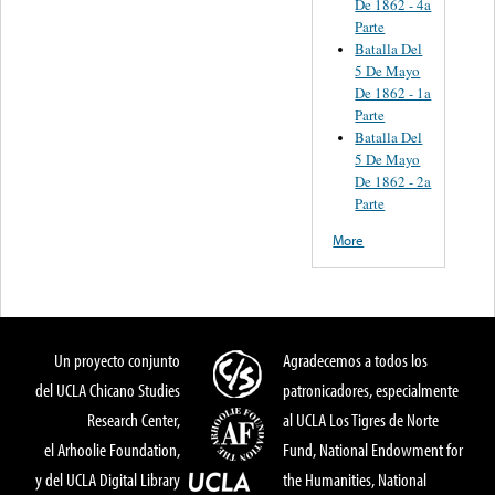
De 1862 - 4a
Parte
Batalla Del
5 De Mayo
De 1862 - 1a
Parte
Batalla Del
5 De Mayo
De 1862 - 2a
Parte
More
Un proyecto conjunto
Agradecemos a todos los
del UCLA Chicano Studies
patronicadores, especialmente
Research Center,
al UCLA Los Tigres de Norte
el Arhoolie Foundation,
Fund, National Endowment for
y del UCLA Digital Library
the Humanities, National