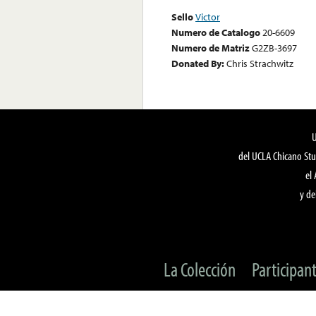
Sello
Victor
Numero de Catalogo
20-6609
Numero de Matriz
G2ZB-3697
Donated By:
Chris Strachwitz
del UCLA Chicano Stu
el
y de
La Colección
Participan