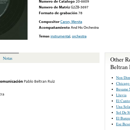
Numero de Catalogo
20-6609
Numero de Matriz
G2ZB-3697
Formato de grabación
78
Compositor
Caron, Menita
Acompañamiento
And His Orchestra
Temas
instrumental
,
orchestra
Other R
Notas
Beltran
Non Dim
 comunicación
Pablo Beltran Ruiz
Chicago 
Besame 
tra
Lluvia
El Canto
Una Sola
Sol De 
El Barqu
Ese Bes