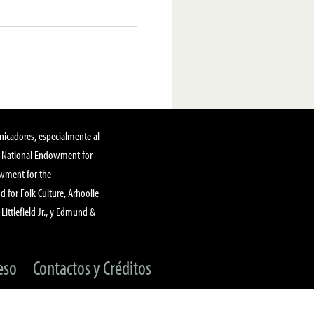
nicadores, especialmente al
, National Endowment for
owment for the
 for Folk Culture, Arhoolie
Littlefield Jr., y Edmund &
eso
Contactos y Créditos