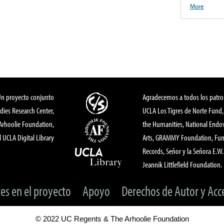
More
Un proyecto conjunto
Agradecemos a todos los patro
dies Research Center,
UCLA Los Tigres de Norte Fund
 Arhoolie Foundation,
the Humanities, National End
l UCLA Digital Library
Arts, GRAMMY Foundation, Fund
Records, Señor y la Señora E.W. 
Jeannik Littlefield Foundation.
tes en el proyecto
Apoyo
Derechos de Autor y Acc
© 2022 UC Regents & The Arhoolie Foundation