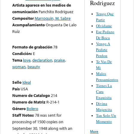
Rodriguez
Artista aparece en los medios de
comunicación
Panchito Rodriguez
Tengo Que
Compositor
Marroquin, M. Sabre
Partir
Acompañamiento
Orquesta De Lalo
Olvidame
Ruiz
Ese Pedazo
De Boca
Vengo A
Formato de grabación
78
Pedirte
Condición:
E
Perdon
Tema
love
,
declaration
,
praise
,
Te Vas De
woman
,
beauty
Mi
Malos
Pensamientos
Sello
Ideal
Tienes La
País
USA
Cara
Numero de Catalogo
214
Exquisita
Numero de Matriz
R-214-1
Divina
Género
Bolero
Mujercita
Staff Notes:
78 was sent for
Tan Solo Un
Momento
processing of 1500 copies on
September 30, 1948 along with an
More