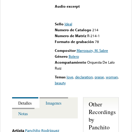
Audio excerpt
Error loading media: File
could not be played
Sello
Ideal
Numero de Catalogo
214
Numero de Matriz
R-214-1
Formato de grabación
78
Compositor
Marroquin, M. Sabre
Género
Bolero
Acompañamiento
Orquesta De Lalo
Ruiz
Temas
love
,
declaration
,
praise
,
woman
,
beauty
Other
Detalles
Imagenes
Recordings
Notas
by
Panchito
Artista
Panchito Rodriguez