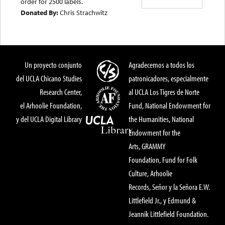
order for 2500 labels.
Donated By:
Chris Strachwitz
Un proyecto conjunto
Agradecemos a todos los
del UCLA Chicano Studies
patronicadores, especialmente
Research Center,
al UCLA Los Tigres de Norte
el Arhoolie Foundation,
Fund, National Endowment for
y del UCLA Digital Library
the Humanities, National
Endowment for the
Arts, GRAMMY
Foundation, Fund for Folk
Culture, Arhoolie
Records, Señor y la Señora E.W.
Littlefield Jr., y Edmund &
Jeannik Littlefield Foundation.