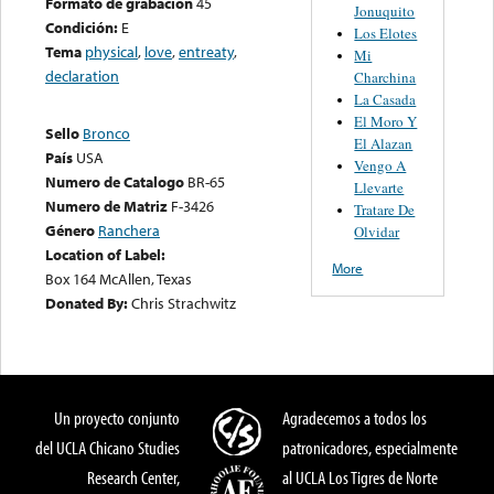
Formato de grabación
45
Jonuquito
Condición:
E
Los Elotes
Tema
physical
,
love
,
entreaty
,
Mi
declaration
Charchina
La Casada
El Moro Y
Sello
Bronco
El Alazan
País
USA
Vengo A
Numero de Catalogo
BR-65
Llevarte
Numero de Matriz
F-3426
Tratare De
Género
Ranchera
Olvidar
Location of Label:
More
Box 164 McAllen, Texas
Donated By:
Chris Strachwitz
Un proyecto conjunto
Agradecemos a todos los
del UCLA Chicano Studies
patronicadores, especialmente
Research Center,
al UCLA Los Tigres de Norte