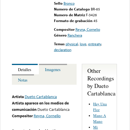
Sello
Bronco
Numero de Catalogo
BR-65
Numero de Matriz
F-3426
Formato de grabación
45
Compositor
Reyna, Cornelio
Género
Ranchera
Temas
physical
,
love
,
entreaty
,
declaration
Other
Detalles
Imagenes
Recordings
Notas
by Dueto
Cartablanca
Artista
Dueto Cartablanca
Artista aparece en los medios de
Hay Una
comunicación
Dueto Cartablanca
Flor
Mano A
Compositor
Reyna, Cornelio
Mano
Mi