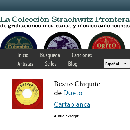
Skip to main content
Inicio
Búsqueda
Canciones
Artistas
Sellos
Blog
Español
Besito Chiquito
de
Dueto
Cartablanca
Audio excerpt
Error loading media: File
could not be played