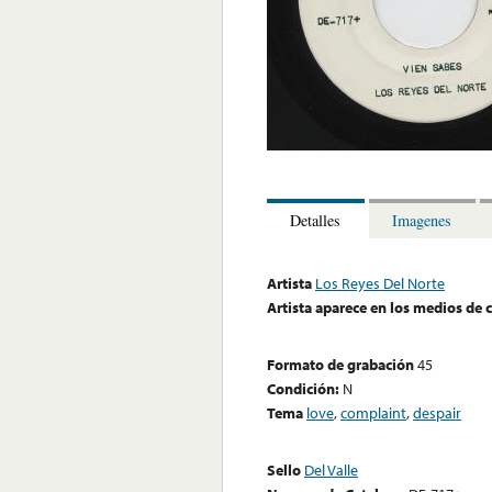
Detalles
Imagenes
Artista
Los Reyes Del Norte
Artista aparece en los medios de
Formato de grabación
45
Condición:
N
Tema
love
,
complaint
,
despair
Sello
Del Valle