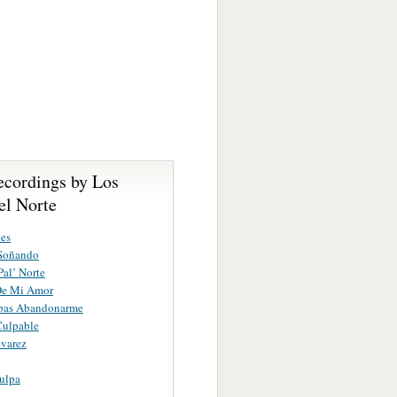
ecordings by Los
el Norte
es
Soñando
al’ Norte
De Mi Amor
abas Abandonarme
Culpable
varez
ulpa