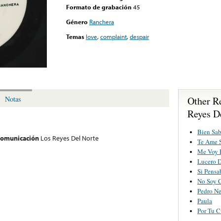
Formato de grabación
45
Género
Ranchera
Temas
love
,
complaint
,
despair
Other R
Notas
Reyes D
Bien Sab
 comunicación
Los Reyes Del Norte
Te Ame 
Me Voy P
Lucero 
Si Pens
No Soy 
Pedro Ne
Paula
Por Tu C