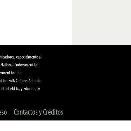
nicadores, especialmente al
, National Endowment for
owment for the
 for Folk Culture, Arhoolie
Littlefield Jr., y Edmund &
eso
Contactos y Créditos