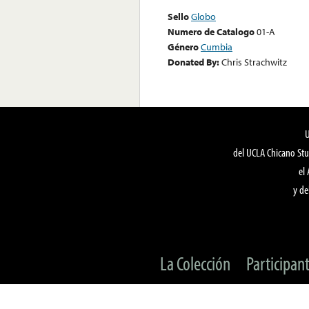
Sello
Globo
Numero de Catalogo
01-A
Género
Cumbia
Donated By:
Chris Strachwitz
del UCLA Chicano Stu
el
y de
La Colección
Participan