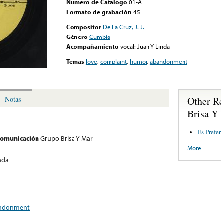
Numero de Catalogo
01-A
Formato de grabación
45
Compositor
De La Cruz, J. J.
Género
Cumbia
Acompañamiento
vocal: Juan Y Linda
Temas
love
,
complaint
,
humor
,
abandonment
Other R
Notas
Brisa Y
Es Prefer
 comunicación
Grupo Brisa Y Mar
More
inda
ndonment