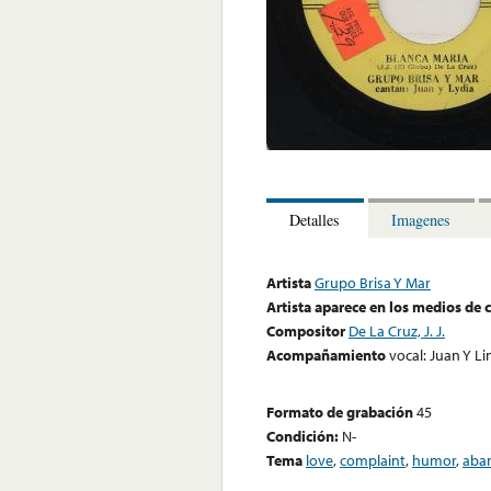
Detalles
Imagenes
Artista
Grupo Brisa Y Mar
Artista aparece en los medios de
Compositor
De La Cruz, J. J.
Acompañamiento
vocal: Juan Y L
Formato de grabación
45
Condición:
N-
Tema
love
,
complaint
,
humor
,
aba