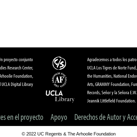
Un proyecto conjunto
Agradecemos a todos los patro
dies Research Center,
UCLA Los Tigres de Norte Fund
 Arhoolie Foundation,
the Humanities, National End
l UCLA Digital Library
Arts, GRAMMY Foundation, Fund
Records, Señor y la Señora E.W. 
Jeannik Littlefield Foundation.
tes en el proyecto
Apoyo
Derechos de Autor y Acc
© 2022 UC Regents & The Arhoolie Foundation