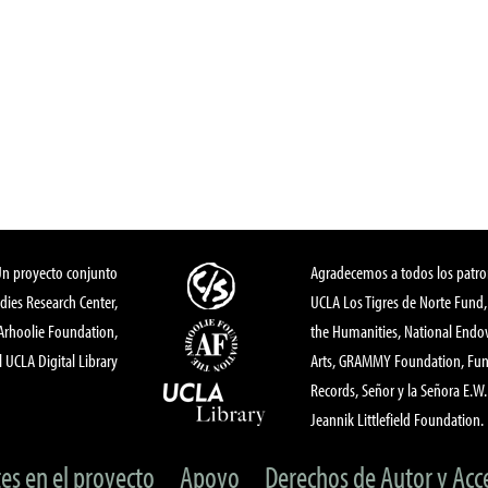
Un proyecto conjunto
Agradecemos a todos los patro
dies Research Center,
UCLA Los Tigres de Norte Fund
 Arhoolie Foundation,
the Humanities, National End
l UCLA Digital Library
Arts, GRAMMY Foundation, Fund
Records, Señor y la Señora E.W. 
Jeannik Littlefield Foundation.
tes en el proyecto
Apoyo
Derechos de Autor y Acc