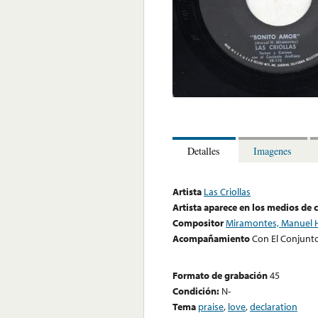
Detalles
Imagenes
Artista
Las Criollas
Artista aparece en los medios de
Compositor
Miramontes, Manuel 
Acompañamiento
Con El Conjunto
Formato de grabación
45
Condición:
N-
Tema
praise
,
love
,
declaration