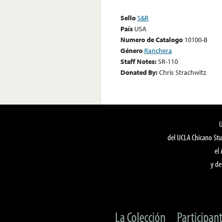
Sello
S&R
País
USA
Numero de Catalogo
10100-B
Género
Ranchera
Staff Notes:
SR-110
Donated By:
Chris Strachwitz
del UCLA Chicano Stu
el
y de
La Colección
Participan