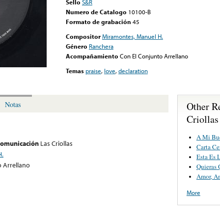
Sello
S&R
Numero de Catalogo
10100-B
Formato de grabación
45
Compositor
Miramontes, Manuel H.
Género
Ranchera
Acompañamiento
Con El Conjunto Arrellano
Temas
praise
,
love
,
declaration
Other R
Notas
Criollas
A Mi Bu
 comunicación
Las Criollas
Carta Ce
H.
Esta Es 
 Arrellano
Quieras 
Amor, A
More