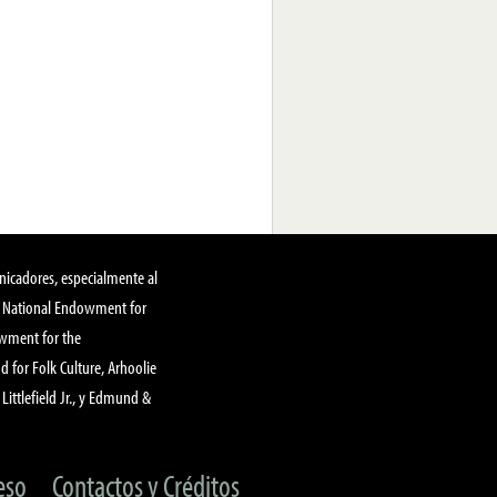
nicadores, especialmente al
, National Endowment for
owment for the
 for Folk Culture, Arhoolie
Littlefield Jr., y Edmund &
eso
Contactos y Créditos