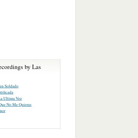
ecordings by Las
en Soldado
rtificada
La Ultima Vez
Que No Me Quieras
mor