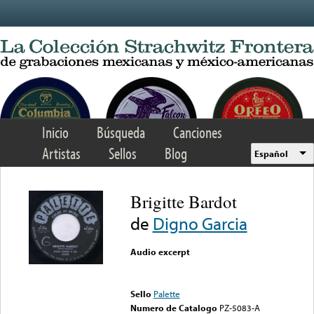
Skip to main content
Inicio
Búsqueda
Canciones
Artistas
Sellos
Blog
Español
Brigitte Bardot
de
Digno Garcia
Audio excerpt
Error loading media: File
could not be played
Sello
Palette
Numero de Catalogo
PZ-5083-A