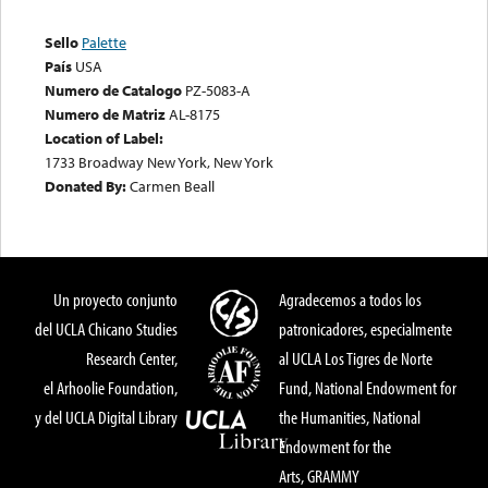
Sello
Palette
País
USA
Numero de Catalogo
PZ-5083-A
Numero de Matriz
AL-8175
Location of Label:
1733 Broadway New York, New York
Donated By:
Carmen Beall
Un proyecto conjunto
Agradecemos a todos los
del UCLA Chicano Studies
patronicadores, especialmente
Research Center,
al UCLA Los Tigres de Norte
el Arhoolie Foundation,
Fund, National Endowment for
y del UCLA Digital Library
the Humanities, National
Endowment for the
Arts, GRAMMY