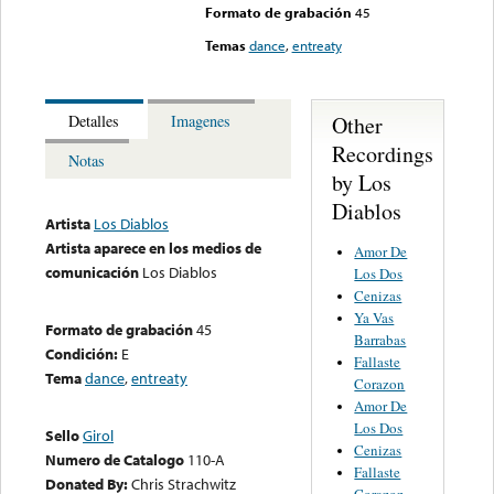
Formato de grabación
45
Temas
dance
,
entreaty
Other
Detalles
Imagenes
Recordings
Notas
by Los
Diablos
Artista
Los Diablos
Artista aparece en los medios de
Amor De
comunicación
Los Diablos
Los Dos
Cenizas
Ya Vas
Formato de grabación
45
Barrabas
Condición:
E
Fallaste
Tema
dance
,
entreaty
Corazon
Amor De
Los Dos
Sello
Girol
Cenizas
Numero de Catalogo
110-A
Fallaste
Donated By:
Chris Strachwitz
Corazon