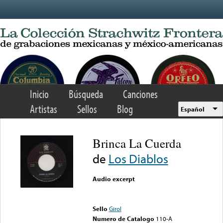
Skip to main content
Inicio
Búsqueda
Canciones
Artistas
Sellos
Blog
Español
Brinca La Cuerda
de
Los Diablos
Audio excerpt
Error loading media: File
could not be played
Sello
Girol
Numero de Catalogo
110-A