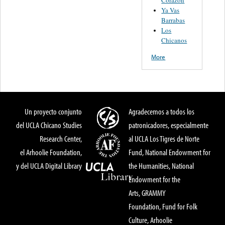
Ya Vas
Barrabas
Los
Chicanos
More
Un proyecto conjunto
Agradecemos a todos los
del UCLA Chicano Studies
patronicadores, especialmente
Research Center,
al UCLA Los Tigres de Norte
el Arhoolie Foundation,
Fund, National Endowment for
y del UCLA Digital Library
the Humanities, National
Endowment for the
Arts, GRAMMY
Foundation, Fund for Folk
Culture, Arhoolie