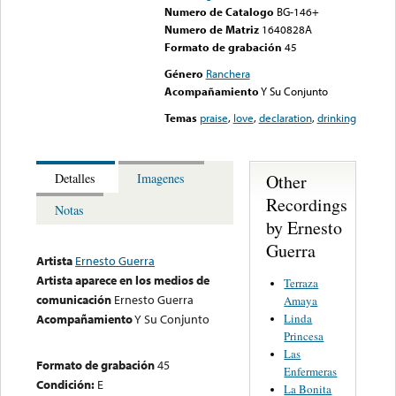
Numero de Catalogo
BG-146+
Numero de Matriz
1640828A
Formato de grabación
45
Género
Ranchera
Acompañamiento
Y Su Conjunto
Temas
praise
,
love
,
declaration
,
drinking
Other
Detalles
Imagenes
Recordings
Notas
by Ernesto
Guerra
Artista
Ernesto Guerra
Artista aparece en los medios de
Terraza
comunicación
Ernesto Guerra
Amaya
Linda
Acompañamiento
Y Su Conjunto
Princesa
Las
Formato de grabación
45
Enfermeras
Condición:
E
La Bonita