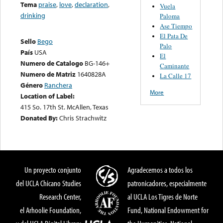
Tema
praise
,
love
,
declaration
,
Vuela
drinking
Paloma
Ase Tiempo
El Pata De
Sello
Bego
Palo
País
USA
El
Numero de Catalogo
BG-146+
Caminante
Numero de Matriz
1640828A
La Calle 17
Género
Ranchera
More
Location of Label:
415 So. 17th St. McAllen, Texas
Donated By:
Chris Strachwitz
Un proyecto conjunto
Agradecemos a todos los
del UCLA Chicano Studies
patronicadores, especialmente
Research Center,
al UCLA Los Tigres de Norte
el Arhoolie Foundation,
Fund, National Endowment for