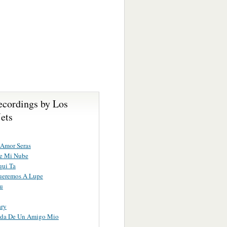
ecordings by Los
ets
 Amor Seras
De Mi Nube
qui Ta
ueremos A Lupe
u
ry
da De Un Amigo Mio