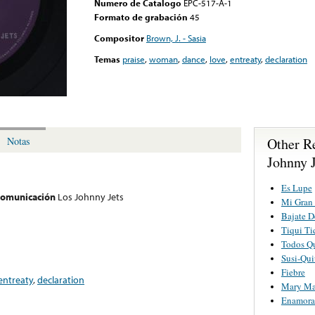
Numero de Catalogo
EPC-517-A-1
Formato de grabación
45
Compositor
Brown, J. - Sasia
Temas
praise
,
woman
,
dance
,
love
,
entreaty
,
declaration
Other R
Notas
Johnny J
Es Lupe
 comunicación
Los Johnny Jets
Mi Gran
Bajate 
Tiqui Ti
Todos Q
Susi-Qui
Fiebre
entreaty
,
declaration
Mary Ma
Enamora