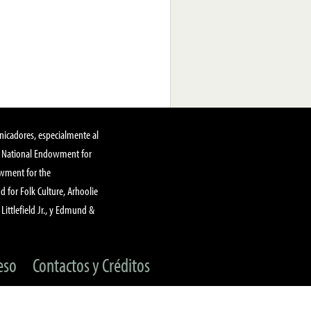
nicadores, especialmente al
, National Endowment for
owment for the
 for Folk Culture, Arhoolie
Littlefield Jr., y Edmund &
eso
Contactos y Créditos