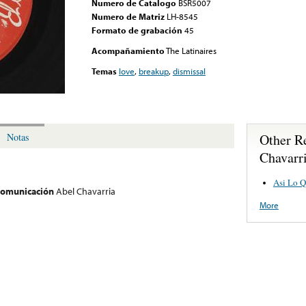
Numero de Catalogo
BSR5007
Numero de Matriz
LH-8545
Formato de grabación
45
Acompañamiento
The Latinaires
Temas
love
,
breakup
,
dismissal
Other R
Notas
Chavarr
Asi Lo Q
 comunicación
Abel Chavarria
More