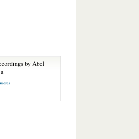
ecordings by Abel
ia
uieres