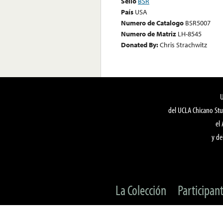
Sello
BSR
País
USA
Numero de Catalogo
BSR5007
Numero de Matriz
LH-8545
Donated By:
Chris Strachwitz
del UCLA Chicano Stu
el
y de
La Colección
Participan