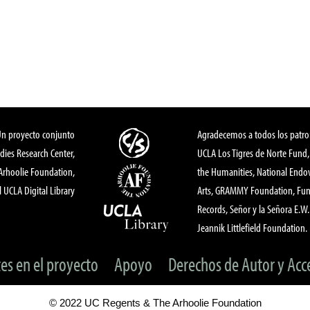
Un proyecto conjunto
Agradecemos a todos los patro
dies Research Center,
UCLA Los Tigres de Norte Fund
 Arhoolie Foundation,
the Humanities, National End
l UCLA Digital Library
Arts, GRAMMY Foundation, Fund
Records, Señor y la Señora E.W. 
Jeannik Littlefield Foundation.
tes en el proyecto
Apoyo
Derechos de Autor y Acc
© 2022 UC Regents & The Arhoolie Foundation