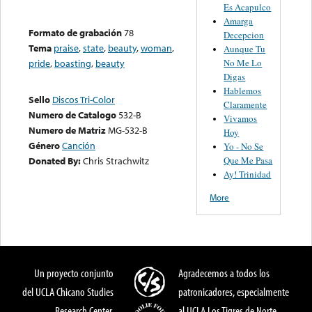
Es Acapulco
Amarga
Formato de grabación
78
Decepcion
Tema
praise
,
state
,
beauty
,
woman
,
Aunque Tu
No Me Lo
pride
,
boasting
,
beauty
Digas
Hablemos
Sello
Discos Tri-Color
Claramente
Numero de Catalogo
532-B
Vivamos
Numero de Matriz
MG-532-B
Hoy
Género
Canción
Yo - No Se
Que Me Pasa
Donated By:
Chris Strachwitz
Ay! Trinidad
More
Un proyecto conjunto
Agradecemos a todos los
del UCLA Chicano Studies
patronicadores, especialmente
Research Center,
al UCLA Los Tigres de Norte