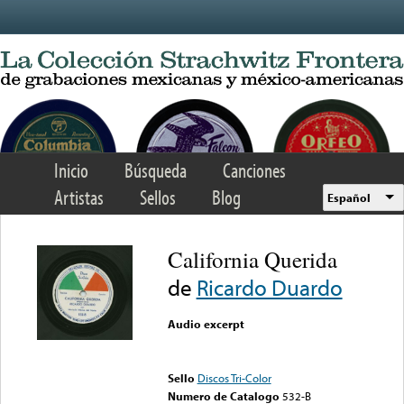
Skip to main content
Inicio
Búsqueda
Canciones
Artistas
Sellos
Blog
Español
California Querida
de
Ricardo Duardo
Audio excerpt
Error loading media: File
could not be played
Sello
Discos Tri-Color
Numero de Catalogo
532-B