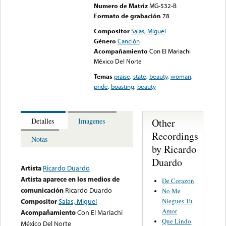
Numero de Matriz
MG-532-B
Formato de grabación
78
Compositor
Salas, Miguel
Género
Canción
Acompañamiento
Con El Mariachi
México Del Norte
Temas
praise
,
state
,
beauty
,
woman
,
pride
,
boasting
,
beauty
Other
Detalles
Imagenes
Recordings
Notas
by Ricardo
Duardo
Artista
Ricardo Duardo
Artista aparece en los medios de
De Corazon
comunicación
Ricardo Duardo
No Me
Niegues Tu
Compositor
Salas, Miguel
Amor
Acompañamiento
Con El Mariachi
Que Lindo
México Del Norte