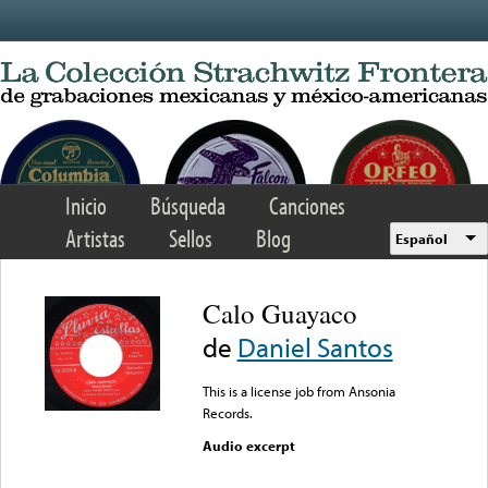
Skip to main content
Inicio
Búsqueda
Canciones
Artistas
Sellos
Blog
Español
Calo Guayaco
de
Daniel Santos
This is a license job from Ansonia
Records.
Audio excerpt
Error loading media: File
could not be played