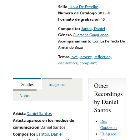
Sello
Lluvia De Estrellas
Numero de Catalogo
3025-b
Formato de grabación
45
Compositor
Santos, Daniel
Género
Guaracha Guaguanco
Acompañamiento
Con La Perfecta De
Armando Boza
Temas
love
,
lament;
,
reflection;
,
declaration;
,
complaint;
Other
Detalles
Imagenes
Recordings
Notas
by Daniel
Santos
Artista
Daniel Santos
Artista aparece en los medios de
Dos
comunicación
Daniel Santos
Gardenias
El Ajiaco
Compositor
Santos, Daniel
Mi Fracaso