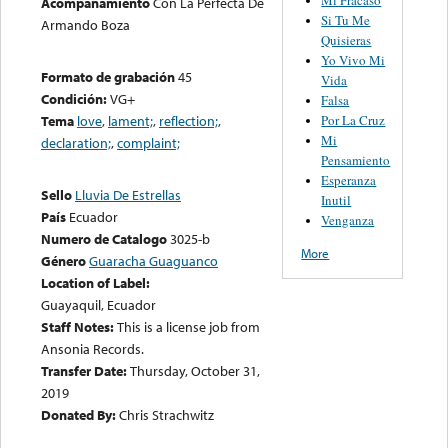
Acompañamiento
Con La Perfecta De
Si Tu Me
Armando Boza
Quisieras
Yo Vivo Mi
Formato de grabación
45
Vida
Condición:
VG+
Falsa
Por La Cruz
Tema
love
,
lament;
,
reflection;
,
Mi
declaration;
,
complaint;
Pensamiento
Esperanza
Sello
Lluvia De Estrellas
Inutil
País
Ecuador
Venganza
Numero de Catalogo
3025-b
More
Género
Guaracha Guaguanco
Location of Label:
Guayaquil, Ecuador
Staff Notes:
This is a license job from
Ansonia Records.
Transfer Date:
Thursday, October 31,
2019
Donated By:
Chris Strachwitz