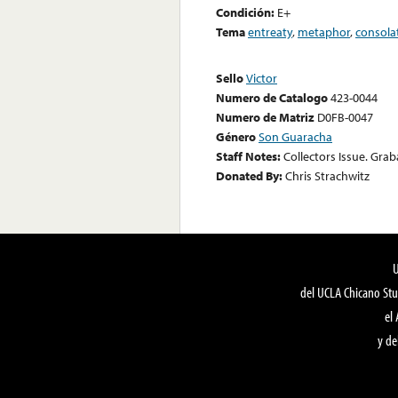
Condición:
E+
Tema
entreaty
,
metaphor
,
consola
Sello
Victor
Numero de Catalogo
423-0044
Numero de Matriz
D0FB-0047
Género
Son Guaracha
Staff Notes:
Collectors Issue. Gra
Donated By:
Chris Strachwitz
del UCLA Chicano Stu
el
y de