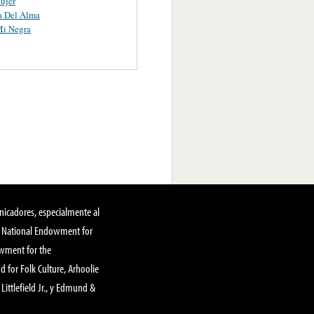
ujer
a Del Alma
Mi Negra
nicadores, especialmente al
, National Endowment for
owment for the
 for Folk Culture, Arhoolie
Littlefield Jr., y Edmund &