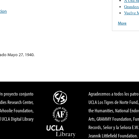
A Una M
Grandez
tion
Vuelve 
More
bado Mayo 27, 1940.
Un proyecto conjunto
Agradecemos a todos los patro
dies Research Center,
UCLA Los Tigres de Norte Fund
 Arhoolie Foundation,
the Humanities, National End
l UCLA Digital Library
Arts, GRAMMY Foundation, Fund
Records, Señor y la Señora E.W. 
Jeannik Littlefield Foundation.