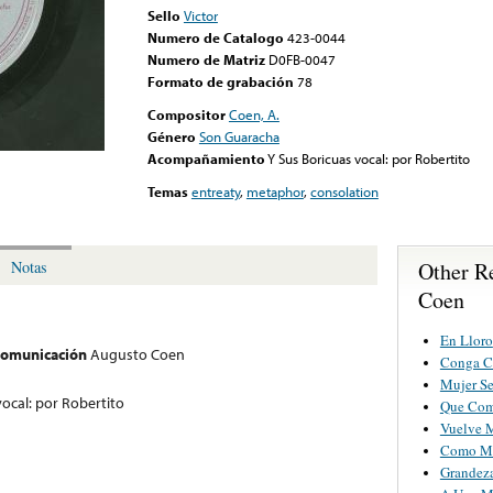
Sello
Victor
Numero de Catalogo
423-0044
Numero de Matriz
D0FB-0047
Formato de grabación
78
Compositor
Coen, A.
Género
Son Guaracha
Acompañamiento
Y Sus Boricuas vocal: por Robertito
Temas
entreaty
,
metaphor
,
consolation
Other R
Notas
Coen
En Lloro
 comunicación
Augusto Coen
Conga C
Mujer Se
vocal: por Robertito
Que Com
Vuelve 
Como Mi
Grandez