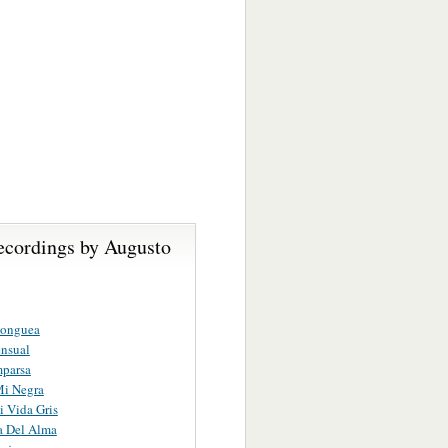
ecordings by Augusto
onguea
nsual
parsa
Mi Negra
 Vida Gris
a Del Alma