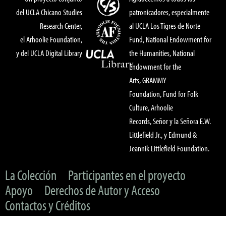
del UCLA Chicano Studies
patronicadores, especialmente
Research Center,
al UCLA Los Tigres de Norte
el Arhoolie Foundation,
Fund, National Endowment for
y del UCLA Digital Library
the Humanities, National
Endowment for the
Arts, GRAMMY
Foundation, Fund for Folk
Culture, Arhoolie
Records, Señor y la Señora E.W.
Littlefield Jr., y Edmund &
Jeannik Littlefield Foundation.
La Colección
Participantes en el proyecto
Apoyo
Derechos de Autor y Acceso
Contactos y Créditos