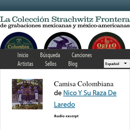
Skip to main content
Inicio
Búsqueda
Canciones
Artistas
Sellos
Blog
Español
Camisa Colombiana
de
Nico Y Su Raza De
Laredo
Audio excerpt
Error loading media: File
could not be played