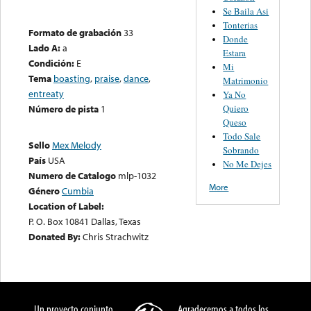
Se Baila Asi
Tonterias
Formato de grabación
33
Donde
Lado A:
a
Estara
Condición:
E
Mi
Tema
boasting
,
praise
,
dance
,
Matrimonio
entreaty
Ya No
Quiero
Número de pista
1
Queso
Todo Sale
Sello
Mex Melody
Sobrando
País
USA
No Me Dejes
Numero de Catalogo
mlp-1032
More
Género
Cumbia
Location of Label:
P. O. Box 10841 Dallas, Texas
Donated By:
Chris Strachwitz
Un proyecto conjunto
Agradecemos a todos los