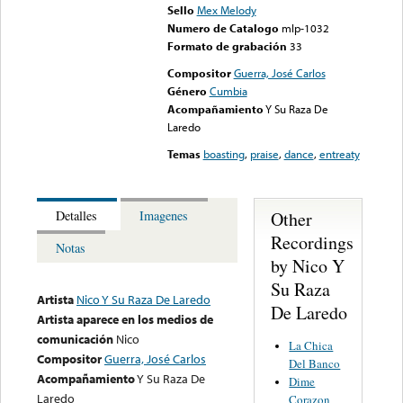
Sello
Mex Melody
Numero de Catalogo
mlp-1032
Formato de grabación
33
Compositor
Guerra, José Carlos
Género
Cumbia
Acompañamiento
Y Su Raza De
Laredo
Temas
boasting
,
praise
,
dance
,
entreaty
Other
Detalles
Imagenes
Recordings
Notas
by Nico Y
Su Raza
Artista
Nico Y Su Raza De Laredo
De Laredo
Artista aparece en los medios de
comunicación
Nico
La Chica
Compositor
Guerra, José Carlos
Del Banco
Acompañamiento
Y Su Raza De
Dime
Laredo
Corazon