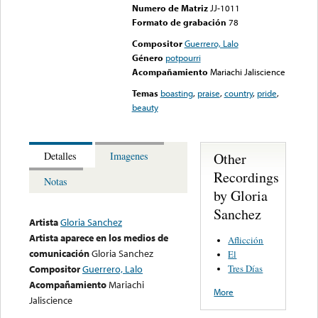
Numero de Matriz
JJ-1011
Formato de grabación
78
Compositor
Guerrero, Lalo
Género
potpourri
Acompañamiento
Mariachi Jaliscience
Temas
boasting
,
praise
,
country
,
pride
,
beauty
Other
Detalles
Imagenes
Recordings
Notas
by Gloria
Sanchez
Artista
Gloria Sanchez
Artista aparece en los medios de
Aflicción
comunicación
Gloria Sanchez
El
Tres Días
Compositor
Guerrero, Lalo
Acompañamiento
Mariachi
More
Jaliscience