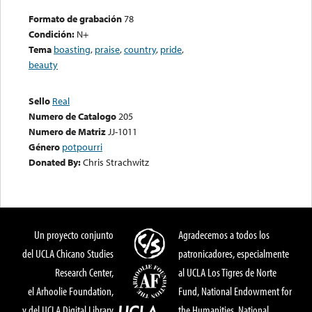
Formato de grabación
78
Condición:
N+
Tema
boasting
,
praise
,
country
,
pride
,
beauty
Sello
Real
Numero de Catalogo
205
Numero de Matriz
JJ-1011
Género
potpourri
Donated By:
Chris Strachwitz
Un proyecto conjunto
Agradecemos a todos los
del UCLA Chicano Studies
patronicadores, especialmente
Research Center,
al UCLA Los Tigres de Norte
el Arhoolie Foundation,
Fund, National Endowment for
y del UCLA Digital Library
the Humanities, National