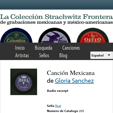
Skip to main content
Inicio
Búsqueda
Canciones
Artistas
Sellos
Blog
Español
Canción Mexicana
de
Gloria Sanchez
Audio excerpt
Error loading media: File
could not be played
Sello
Real
Numero de Catalogo
205