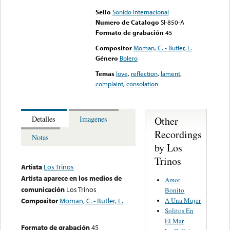
Sello
Sonido Internacional
Numero de Catalogo
SI-850-A
Formato de grabación
45
Compositor
Moman, C. - Butler, L.
Género
Bolero
Temas
love
,
reflection
,
lament
,
complaint
,
consolation
Other
Detalles
Imagenes
Recordings
Notas
by Los
Trinos
Artista
Los Trinos
Artista aparece en los medios de
Amor
comunicación
Los Trinos
Bonito
A Una Mujer
Compositor
Moman, C. - Butler, L.
Solitos En
El Mar
Formato de grabación
45