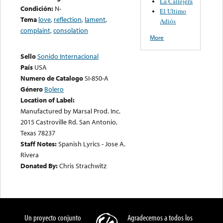
La Callejera
Condición:
N-
El Ultimo
Tema
love
,
reflection
,
lament
,
Adiós
complaint
,
consolation
More
Sello
Sonido Internacional
País
USA
Numero de Catalogo
SI-850-A
Género
Bolero
Location of Label:
Manufactured by Marsal Prod. Inc.
2015 Castroville Rd. San Antonio,
Texas 78237
Staff Notes:
Spanish Lyrics - Jose A.
Rivera
Donated By:
Chris Strachwitz
Un proyecto conjunto
Agradecemos a todos los