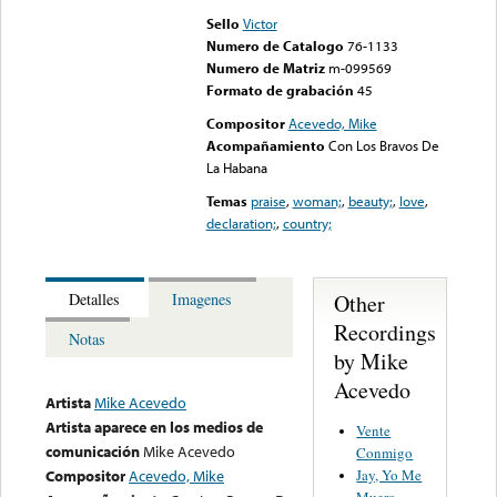
Sello
Victor
Numero de Catalogo
76-1133
Numero de Matriz
m-099569
Formato de grabación
45
Compositor
Acevedo, Mike
Acompañamiento
Con Los Bravos De
La Habana
Temas
praise
,
woman;
,
beauty;
,
love
,
declaration;
,
country;
Other
Detalles
Imagenes
Recordings
Notas
by Mike
Acevedo
Artista
Mike Acevedo
Artista aparece en los medios de
Vente
comunicación
Mike Acevedo
Conmigo
Jay, Yo Me
Compositor
Acevedo, Mike
Muero