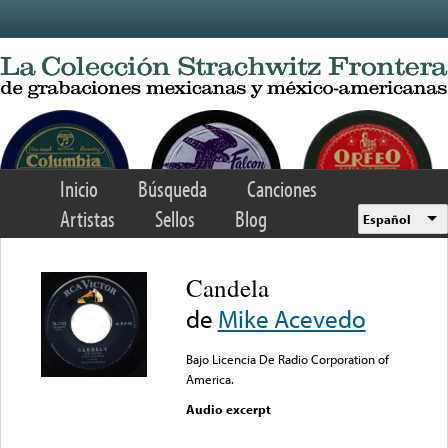
Skip to main content
Inicio
Búsqueda
Canciones
Artistas
Sellos
Blog
Español
Candela
de
Mike Acevedo
Bajo Licencia De Radio Corporation of
America.
Audio excerpt
Error loading media: File
could not be played