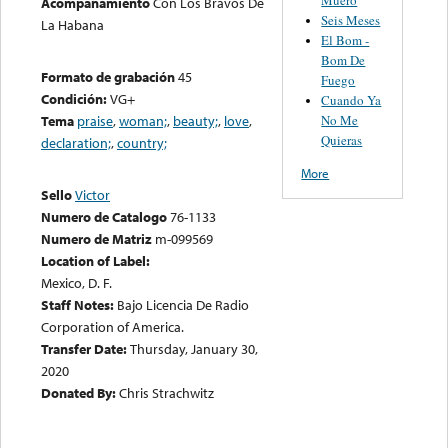
Acompañamiento
Con Los Bravos De
Seis Meses
La Habana
El Bom -
Bom De
Formato de grabación
45
Fuego
Condición:
VG+
Cuando Ya
No Me
Tema
praise
,
woman;
,
beauty;
,
love
,
Quieras
declaration;
,
country;
More
Sello
Victor
Numero de Catalogo
76-1133
Numero de Matriz
m-099569
Location of Label:
Mexico, D. F.
Staff Notes:
Bajo Licencia De Radio
Corporation of America.
Transfer Date:
Thursday, January 30,
2020
Donated By:
Chris Strachwitz