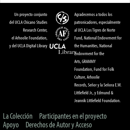
Un proyecto conjunto
Agradecemos a todos los
del UCLA Chicano Studies
patronicadores, especialmente
Research Center,
al UCLA Los Tigres de Norte
el Arhoolie Foundation,
Fund, National Endowment for
y del UCLA Digital Library
the Humanities, National
Endowment for the
Arts, GRAMMY
Foundation, Fund for Folk
Culture, Arhoolie
Records, Señor y la Señora E.W.
Littlefield Jr., y Edmund &
Jeannik Littlefield Foundation.
La Colección
Participantes en el proyecto
Apoyo
Derechos de Autor y Acceso