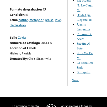
Ese Muerto
No Lo Cargo
Formato de grabación
45
Yo
Condición:
E
Desde Que
Llegaste Tu
Tema
nature
,
metaphor
,
praise
,
love
,
Juanito
declaration
Pregunton
Corazon De
Sello
Zeida
Acero
Numero de Catalogo
20413-A
Sagüita Al
Location of Label:
Bate
Si Te Vas De
Hialeah, Florida
Mi
Donated By:
Chris Strachwitz
La Pelea Del
Siglo
Borriquito
More
Un proyecto conjunto
Agradecemos a todos los