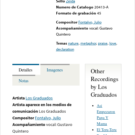
Sello
Zeida
Numero de Catalogo
20413-A
Formato de grabación
45
Compositor
Fontalvo, Julio
Acompañamiento
vocal: Gustavo
Quintero
Temas
nature
,
metaphor
,
praise
,
love
,
declaration
Other
Detalles
Imagenes
Recordings
Notas
by Los
Graduados
Artista
Los Graduados
Artista aparece en los medios de
Asi
comunicación
Los Graduados
Empezaron
Papa Y
Compositor
Fontalvo, Julio
Mama
Acompañamiento
vocal: Gustavo
El Teru-Teru
Quintero