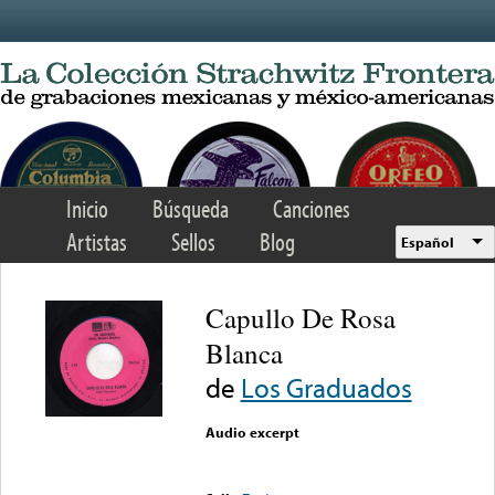
Skip to main content
Inicio
Búsqueda
Canciones
Artistas
Sellos
Blog
Español
Capullo De Rosa
Blanca
de
Los Graduados
Audio excerpt
Error loading media: File
could not be played