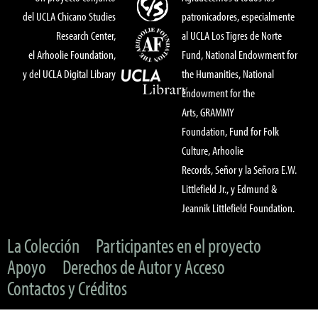
del UCLA Chicano Studies
patronicadores, especialmente
Research Center,
al UCLA Los Tigres de Norte
el Arhoolie Foundation,
Fund, National Endowment for
y del UCLA Digital Library
the Humanities, National
Endowment for the
Arts, GRAMMY
Foundation, Fund for Folk
Culture, Arhoolie
Records, Señor y la Señora E.W.
Littlefield Jr., y Edmund &
Jeannik Littlefield Foundation.
La Colección
Participantes en el proyecto
Apoyo
Derechos de Autor y Acceso
Contactos y Créditos